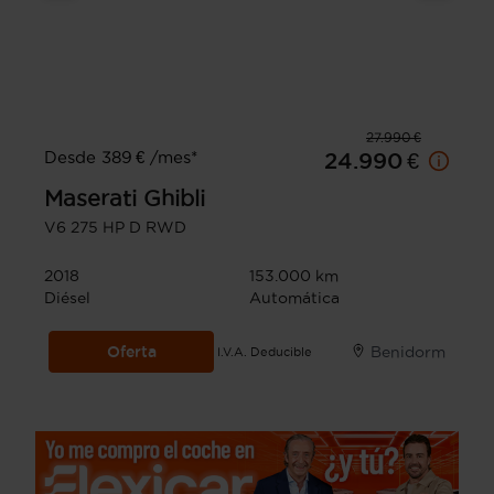
27.990 €
Desde 389 € /mes*
24.990 €
Maserati
Ghibli
V6 275 HP D RWD
2018
153.000 km
Diésel
Automática
Oferta
Benidorm
I.V.A. Deducible