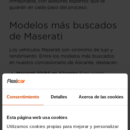
inmejorable, con asesores expertos que te
guiarán en cada paso del proceso.
Modelos más buscados
de Maserati
Los vehículos Maserati son sinónimo de lujo y
rendimiento. Entre los modelos más buscados
en nuestro concesionario de Alicante, destacan:
Maserati Ghibli en Alicante:
Este sedán
combina elegancia y potencia, contando con
un motor V6 que ofrece un rendimiento
dinámico y un interior con acabados de alta
Consentimiento
Detalles
Acerca de las cookies
calidad.
Maserati Levante en Alicante:
Un SUV que
redefine el lujo y la comodidad, perfecto para
Esta página web usa cookies
quienes buscan versatilidad sin renunciar al
Utilizamos cookies propias para mejorar y personalizar
prestigio de la marca.