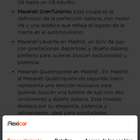
V6 hasta un V8 biturbo.
Maserati GranTurismo:
Este coupé es la
definición de la perfección italiana, con motor
V8 y una estética que refleja el legado de la
marca en el automovilismo.
Maserati Levante en Madrid, un SUV de lujo
con prestaciones deportivas y diseño italiano,
perfecto para quienes buscan exclusividad y
potencia.
Maserati Quattroporte en Madrid , En Madrid,
el Maserati Quattroporte de segunda mano
representa una elección exclusiva para
quienes buscan una berlina de lujo con alto
rendimiento y diseño italiano. Este modelo
destaca por su elegancia, potencia y
refinamiento, ideal para conductores
exigentes en la capital.
Precios de Maserati de segunda