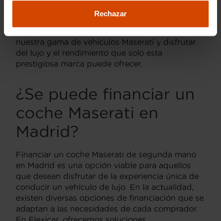
nuestros vehículos cumplen con los estándares
Rechazar
más altos de calidad. Te invitamos a visitar
nuestro concesionario en Madrid para explorar
nuestra gama de vehículos Maserati y disfrutar
del lujo y el rendimiento que solo esta
prestigiosa marca puede ofrecer.
¿Se puede financiar un
coche Maserati en
Madrid?
Financiar un coche Maserati de segunda mano
en Madrid es una opción viable para aquellos
que desean disfrutar de la experiencia única de
conducir un vehículo de lujo. En la actualidad,
existen diversas opciones de financiación que se
adaptan a las necesidades de cada comprador.
En Flexicar, ofrecemos soluciones