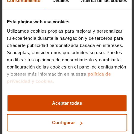
Consentimiento
Detalles
Acerca de las cookies
mano en Madrid
Los precios de los Maserati de segunda mano en
Esta página web usa cookies
Madrid pueden variar considerablemente
Utilizamos cookies propias para mejorar y personalizar
dependiendo del modelo, el año de fabricación,
el kilometraje y el estado del vehículo. En
tu experiencia durante la navegación y de terceros para
Flexicar, te ofrecemos un rango de precios
ofrecerte publicidad personalizada basada en intereses.
competitivo, garantizando que obtengas el
Si aceptas, consideramos que admites su uso. Puedes
mejor valor por tu inversión en un coche de lujo.
modificar tus opciones de consentimiento y cambiar la
configuración de las cookies en el panel de configuración
Por ejemplo, un Maserati Ghibli de segunda
y obtener más información en nuestra
política de
mano puede encontrarse en el rango de los
privacidad y cookies.
30,000 a 50,000 euros, dependiendo de sus
características y condiciones. Mientras tanto, un
Maserati Levante puede situarse entre los
50,000 y 80,000 euros.
Aceptar todas
Nuestro objetivo es hacer que la compra de un
Maserati sea una experiencia agradable y sin
Configurar
complicaciones, proporcionando opciones de
financiación flexibles y asegurando que todos