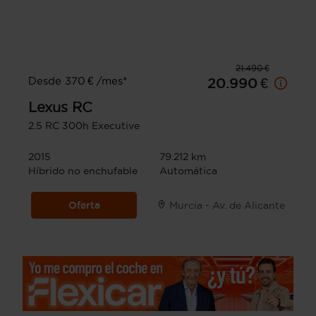
21.490 €
Desde 370 € /mes*
20.990 €
Lexus
RC
2.5 RC 300h Executive
2015
79.212 km
Híbrido no enchufable
Automática
Oferta
Murcia - Av. de Alicante