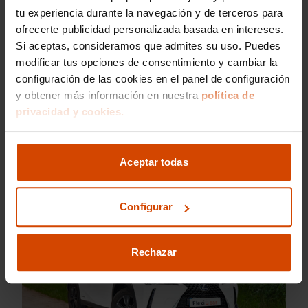
que les da la oportunidad de encontrar el coche
tu experiencia durante la navegación y de terceros para
que mejor se adapte a sus necesidades y
ofrecerte publicidad personalizada basada en intereses.
preferencias personales.
Si aceptas, consideramos que admites su uso. Puedes
En términos de fiabilidad, los
coches modernos
modificar tus opciones de consentimiento y cambiar la
están diseñados para durar
, y muchos modelos
configuración de las cookies en el panel de configuración
de segunda mano, especialmente los de marcas
y obtener más información en nuestra
política de
reconocidas por su durabilidad como Lexus,
privacidad y cookies.
todavía tienen mucha vida útil y, con un
mantenimiento adecuado, estos vehículos
pueden ser una inversión confiable y duradera.
Aceptar todas
Configurar
Rechazar