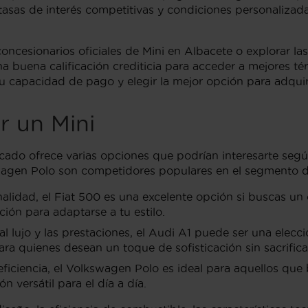
asas de interés competitivas y condiciones personalizad
oncesionarios oficiales de Mini en Albacete o explorar la
 buena calificación crediticia para acceder a mejores té
tu capacidad de pago y elegir la mejor opción para adqui
r un Mini
rcado ofrece varias opciones que podrían interesarte segú
kswagen Polo son competidores populares en el segmento 
lidad, el Fiat 500 es una excelente opción si buscas un 
ión para adaptarse a tu estilo.
al lujo y las prestaciones, el Audi A1 puede ser una elec
a quienes desean un toque de sofisticación sin sacrificar 
ficiencia, el Volkswagen Polo es ideal para aquellos que 
n versátil para el día a día.