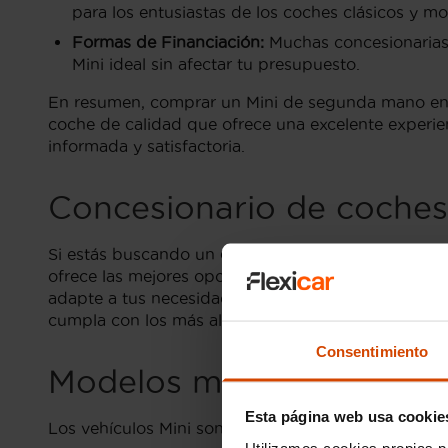
para los entusiastas de los coches clásicos y m
Formas de Financiación:
Muchas concesionarias e
Mini ideal sin afectar tu presupuesto.
En resumen, comprar un Mini de segunda mano en Al
coche de calidad que ofrece una excelente experi
informada y satisfactoria.
Concesionario de coches
Si estás buscando un
concesionario de coches Min
ofrece las mejores opciones en calidad y precio. N
adapte a tus necesidades y presupuesto. Además, e
cumpla con los más altos estándares de calidad.
Consentimiento
Modelos más buscados d
Esta página web usa cookie
Los vehículos Mini son conocidos por su diseño ic
Utilizamos cookies propias p