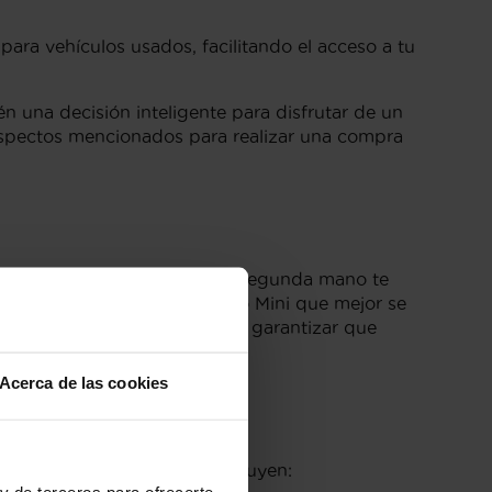
ara vehículos usados, facilitando el acceso a tu
 una decisión inteligente para disfrutar de un
aspectos mencionados para realizar una compra
lia gama de vehículos Mini de segunda mano te
yudarte a encontrar el modelo Mini que mejor se
ustiva de cada vehículo para garantizar que
Acerca de las cookies
s más buscados de Mini
incluyen:
y de terceros para ofrecerte