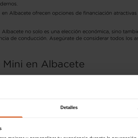
odernos.
n Albacete ofrecen opciones de financiación atractivas p
bacete no solo es una elección económica, sino también
encia de conducción. Asegúrate de considerar todos los 
 Mini en Albacete
i en Albacete
, Flexicar es tu destino ideal. Nuestra amp
uestro personal especializado está siempre dispuesto a a
n Flexicar, nos aseguramos de realizar una revisión exha
Detalles
e Mini
s
ónico, eficiencia y desempeño ágil. Algunos de los
modelo
ara mejorar y personalizar tu experiencia durante la navegación 