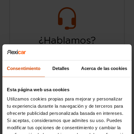
¿Hablamos?
910 970 017
Consentimiento
Detalles
Acerca de las cookies
L-S: de 9:00 a 20:30h.
D: de 10:00 a 14:00h y de 16:30 a 20:30h
Esta página web usa cookies
Utilizamos cookies propias para mejorar y personalizar
tu experiencia durante la navegación y de terceros para
ofrecerte publicidad personalizada basada en intereses.
Si aceptas, consideramos que admites su uso. Puedes
modificar tus opciones de consentimiento y cambiar la