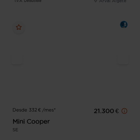
Arval Algete
I.V.A. Deducible
Desde 332 € /mes*
21.300 €
Mini
Cooper
SE