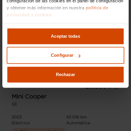
configuración de las cookies en el panel de configuración
y obtener más información en nuestra
política de
privacidad y cookies.
Aceptar todas
Configurar
Rechazar
Desde 324 € /mes*
20.800 €
Mini
Cooper
SE
2023
43.016 km
Eléctrico
Automática