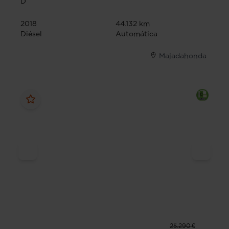
D
2018
44.132 km
Diésel
Automática
Majadahonda
25.290 €