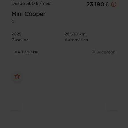
Desde 360 € /mes*
23.190 €
Mini
Cooper
C
2025
28.530 km
Gasolina
Automática
Alcorcón
I.V.A. Deducible