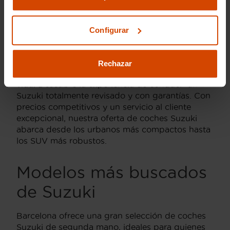
Barcelona
Configurar
En Flexicar Barcelona, somos tu concesionario
especializado en coches de segunda mano,
ofreciendo una amplia gama de vehículos Suzuki
Rechazar
adaptados a todas las necesidades y estilos de
vida. Descubre la experiencia de conducir un
Suzuki totalmente revisado y con garantías. Con
precios competitivos y un servicio al cliente
excepcional, nuestra oferta de coches Suzuki
abarca desde los urbanos más compactos hasta
los SUV más robustos.
Modelos más buscados
de Suzuki
Barcelona ofrece una gran selección de coches
Suzuki de segunda mano, ideales para quienes