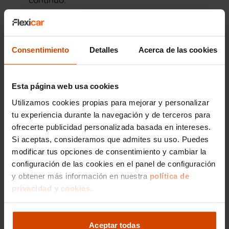
continuo.
Amplia oferta:
Barcelona cuenta con un
extenso mercado de coches de segunda
mano, lo que incrementa las probabilidades
de encontrar un Suzuki que se adapte a tus
Consentimiento
Detalles
Acerca de las cookies
expectativas y presupuesto.
Facilidad de aparcamiento:
Modelos
Esta página web usa cookies
compactos, como el Suzuki Celerio, son
ideales para el tráfico urbano y para lograr
Utilizamos cookies propias para mejorar y personalizar
aparcar en ciudades concurridas como
tu experiencia durante la navegación y de terceros para
Barcelona.
ofrecerte publicidad personalizada basada en intereses.
Si aceptas, consideramos que admites su uso. Puedes
En conclusión, adquirir un Suzuki de segunda
mano en Barcelona puede ser una decisión
modificar tus opciones de consentimiento y cambiar la
inteligente si buscas confiabilidad, economía y
configuración de las cookies en el panel de configuración
un vehículo adecuado para la vida urbana.
y obtener más información en nuestra
política de
privacidad y cookies.
Concesionario de
coches Suzuki en
Aceptar todas