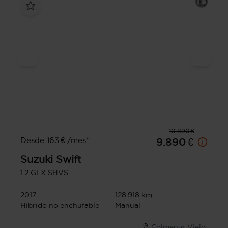
10.890 €
Desde 163 € /mes*
9.890 €
Suzuki
Swift
1.2 GLX SHVS
2017
128.918 km
Híbrido no enchufable
Manual
Colmenar Viejo