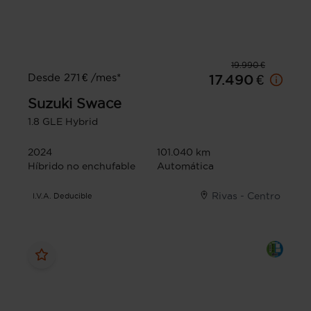
19.990 €
Desde 271 € /mes*
17.490 €
Suzuki
Swace
1.8 GLE Hybrid
2024
101.040 km
Híbrido no enchufable
Automática
Rivas - Centro
I.V.A. Deducible