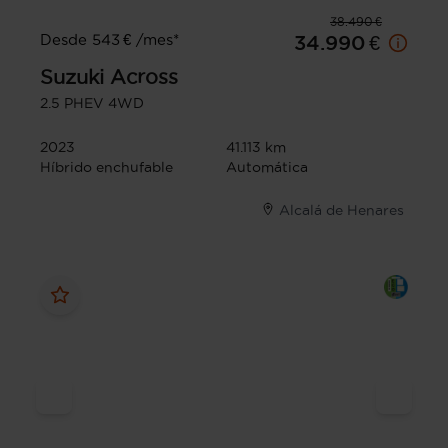
38.490 €
Desde 543 € /mes*
34.990 €
Suzuki
Across
2.5 PHEV 4WD
2023
41.113 km
Híbrido enchufable
Automática
Alcalá de Henares