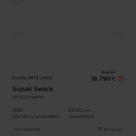
19.500 €
Desde 261 € /mes*
16.790 €
Suzuki
Swace
1.8 GLE Hybrid
2024
63.100 km
Híbrido no enchufable
Automática
Alcorcón
I.V.A. Deducible