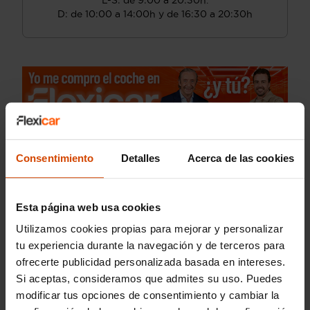
L-S: de 9:00 a 20:30h.
D: de 10:00 a 14:00h y de 16:30 a 20:30h
Consentimiento
Detalles
Acerca de las cookies
Guardar búsqueda
¡Guarda tu búsqueda!
Esta página web usa cookies
¿No encuentras el coche que necesitas?
Utilizamos cookies propias para mejorar y personalizar
Te avisamos cuando lo tengamos.
tu experiencia durante la navegación y de terceros para
ofrecerte publicidad personalizada basada en intereses.
Si aceptas, consideramos que admites su uso. Puedes
modificar tus opciones de consentimiento y cambiar la
Coches Suzuki de Segunda