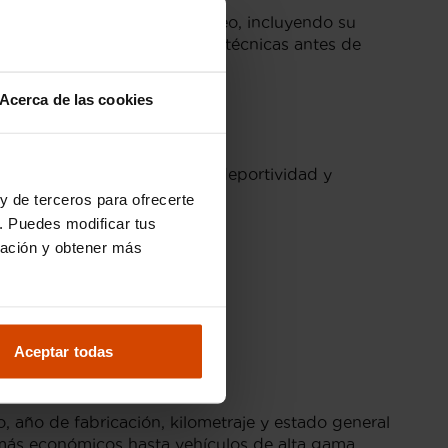
obre cada vehículo Alfa Romeo, incluyendo su
n por rigurosas inspecciones técnicas antes de
Acerca de las cookies
nes buscan diseño italiano, deportividad y
y de terceros para ofrecerte
. Puedes modificar tus
ración y obtener más
u Alfa.
ón única.
Aceptar todas
año de fabricación, kilometraje y estado general
 más económicos hasta vehículos de alta gama.