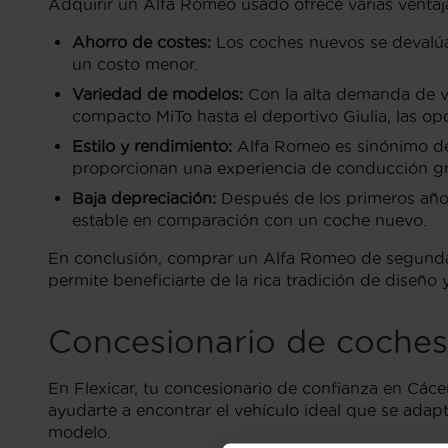
Adquirir un Alfa Romeo usado ofrece varias ventajas
Ahorro de costes:
Los coches nuevos se devalúa
un costo menor.
Variedad de modelos:
Con la alta demanda de v
compacto MiTo hasta el deportivo Giulia, las o
Estilo y rendimiento:
Alfa Romeo es sinónimo de 
proporcionan una experiencia de conducción gra
Baja depreciación:
Después de los primeros años
estable en comparación con un coche nuevo.
En conclusión, comprar un Alfa Romeo de segunda
permite beneficiarte de la rica tradición de diseñ
Concesionario de coche
En Flexicar, tu concesionario de confianza en Cá
ayudarte a encontrar el vehículo ideal que se ad
modelo.