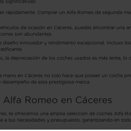
 significativas:
n rápidamente. Comprar un Alfa Romeo de segunda mano
ehículos de ocasión en Cáceres, puedes encontrar una 
pciones son abundantes.
diseño innovador y rendimiento excepcional. Incluso lo
tificante.
, la depreciación de los coches usados es más lenta, lo 
 mano en Cáceres no solo hace que poseer un coche pre
o y desempeño de esta prestigiosa marca.
s Alfa Romeo en Cáceres
ceres, te ofrecemos una amplia selección de coches Alfa
apte a tus necesidades y presupuesto, garantizando en t