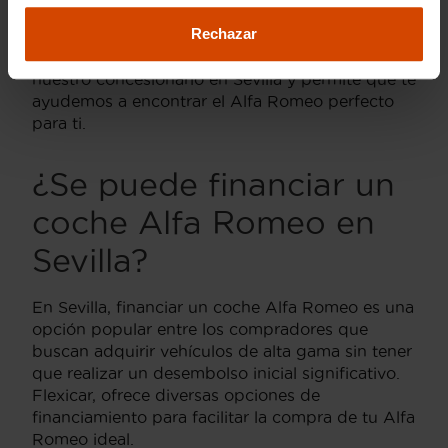
Nuestro objetivo es asegurarnos de que cada
Rechazar
cliente encuentre el coche de sus sueños sin
salirse de su presupuesto. Visítanos hoy en
nuestro concesionario en Sevilla y permite que te
ayudemos a encontrar el Alfa Romeo perfecto
para ti.
¿Se puede financiar un
coche Alfa Romeo en
Sevilla?
En Sevilla, financiar un coche Alfa Romeo es una
opción popular entre los compradores que
buscan adquirir vehículos de alta gama sin tener
que realizar un desembolso inicial significativo.
Flexicar, ofrece diversas opciones de
financiamiento para facilitar la compra de tu Alfa
Romeo ideal.