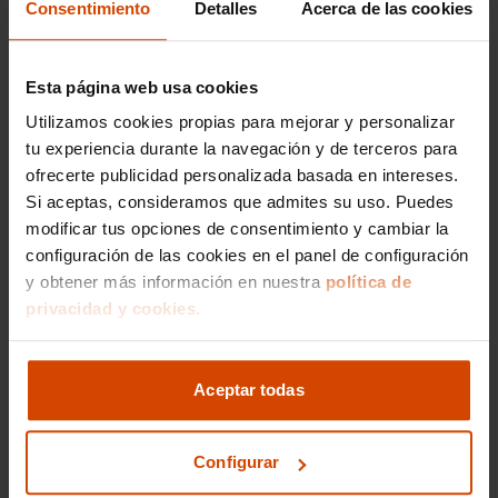
Consentimiento
Detalles
Acerca de las cookies
El precio de un Alfa Romeo de segunda mano
en Sevilla puede variar dependiendo del modelo,
Esta página web usa cookies
año de fabricación, kilometraje y estado de
conservación. En Flexicar, estamos
Utilizamos cookies propias para mejorar y personalizar
comprometidos a ofrecer precios competitivos
tu experiencia durante la navegación y de terceros para
que se encuentren entre los mejores del
ofrecerte publicidad personalizada basada en intereses.
mercado. Aquí tienes una idea general de los
Si aceptas, consideramos que admites su uso. Puedes
precios que podrías encontrar:
modificar tus opciones de consentimiento y cambiar la
configuración de las cookies en el panel de configuración
Alfa Romeo Giulia:
Desde 20,000€ hasta
35,000€, dependiendo de las características
y obtener más información en nuestra
política de
específicas y equipamiento adicional.
privacidad y cookies.
Alfa Romeo Stelvio:
Este modelo oscila entre
los 25,000€ y 40,000€, con opciones para
todos los gustos y necesidades.
Aceptar todas
Alfa Romeo Giulietta:
Los precios para este
modelo compacto se sitúan entre los 15,000€
Configurar
y 25,000€.