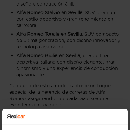
diseño y conducción ágil.
Alfa Romeo Stelvio en Sevilla
, SUV premium
con estilo deportivo y gran rendimiento en
carretera.
Alfa Romeo Tonale en Sevilla
, SUV compacto
de última generación, con diseño innovador y
tecnología avanzada.
Alfa Romeo Giulia en Sevilla
, una berlina
deportiva italiana con diseño elegante, gran
dinamismo y una experiencia de conducción
apasionante.
Cada uno de estos modelos ofrece un toque
especial de la herencia de carreras de Alfa
Romeo, asegurando que cada viaje sea una
experiencia inolvidable.
Precios de Alfa Romeo de
segunda mano en Sevilla