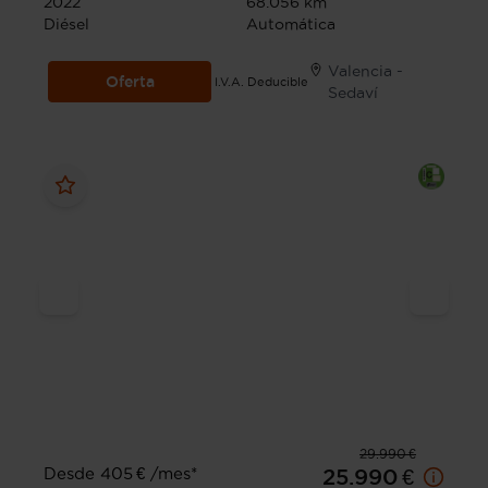
2022
68.056 km
Diésel
Automática
Valencia -
Oferta
I.V.A. Deducible
Sedaví
29.990 €
Desde 405 € /mes*
25.990 €