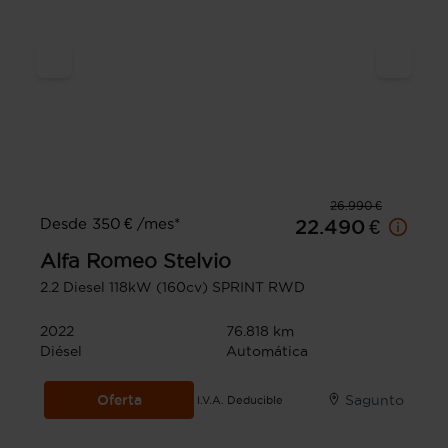
26.990 €
Desde 350 € /mes*
22.490 €
Alfa Romeo
Stelvio
2.2 Diesel 118kW (160cv) SPRINT RWD
2022
76.818 km
Diésel
Automática
Oferta
Sagunto
I.V.A. Deducible