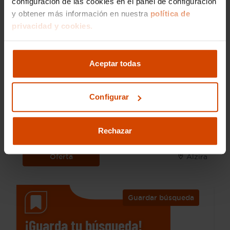
configuración de las cookies en el panel de configuración
y obtener más información en nuestra
política de
privacidad y cookies.
30.990 €
Aceptar todas
Desde 405 € /mes*
25.990 €
Alfa Romeo
Stelvio
Configurar
2.2 Diésel 154kW (210CV) TI Q4
2022
72.665 km
Rechazar
Diésel
Automática
Oferta
Alzira
Guardar búsqueda
¡Guarda tu búsqueda!