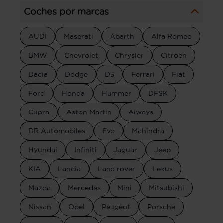
Coches por marcas
AUDI
Maserati
Abarth
Alfa Romeo
BMW
Chevrolet
Chrysler
Citroen
Dacia
Dodge
DS
Ferrari
Fiat
Ford
Honda
Hummer
DFSK
Cupra
Aston Martin
Aiways
DR Automobiles
Evo
Mahindra
Hyundai
Infiniti
Jaguar
Jeep
KIA
Lancia
Land rover
Lexus
Mazda
Mercedes
Mini
Mitsubishi
Nissan
Opel
Peugeot
Porsche