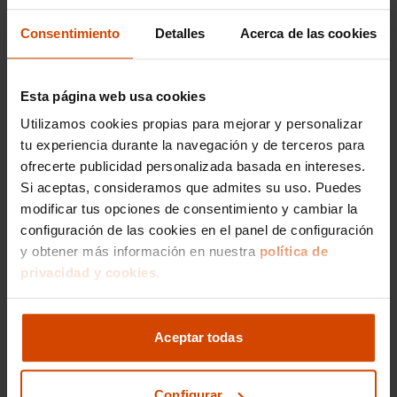
Si estás explorando otras opciones, existen
Consentimiento
Detalles
Acerca de las cookies
modelos que rivalizan con el MiTo por su
enfoque premium y funcionalidad dentro del
segmento de los utilitarios de diseño.
Esta página web usa cookies
Utilizamos cookies propias para mejorar y personalizar
Competencia Directa: Audi A1 y
tu experiencia durante la navegación y de terceros para
MINI Hatch
ofrecerte publicidad personalizada basada en intereses.
Si aceptas, consideramos que admites su uso. Puedes
Entre los principales competidores se
modificar tus opciones de consentimiento y cambiar la
encuentran el
Audi A1
y el
MINI Hatch
. Ambos
configuración de las cookies en el panel de configuración
modelos rivalizan en estilo y prestaciones. En
y obtener más información en nuestra
política de
Flexicar
, disponemos de stock tanto del MiTo
privacidad y cookies.
como de sus competidores, permitiéndote
comparar en persona
estos fascinantes vehículos
para tomar la mejor decisión.
Aceptar todas
Preguntas frecuentes
Configurar