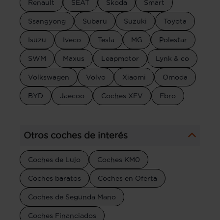
Renault
SEAT
Skoda
Smart
Ssangyong
Subaru
Suzuki
Toyota
Isuzu
Iveco
Tesla
MG
Polestar
SWM
Maxus
Leapmotor
Lynk & co
Volkswagen
Volvo
Xiaomi
Omoda
BYD
Jaecoo
Coches XEV
Ebro
Otros coches de interés
Coches de Lujo
Coches KM0
Coches baratos
Coches en Oferta
Coches de Segunda Mano
Coches Financiados