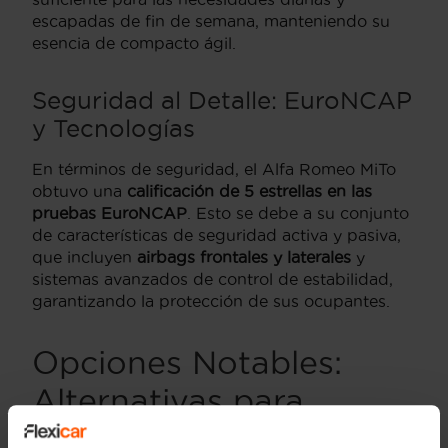
escapadas de fin de semana, manteniendo su
esencia de compacto ágil.
Seguridad al Detalle: EuroNCAP
y Tecnologías
En términos de seguridad, el Alfa Romeo MiTo
obtuvo una
calificación de 5 estrellas en las
pruebas EuroNCAP
. Esto se debe a su conjunto
de características de seguridad activa y pasiva,
que incluyen
airbags frontales y laterales
y
sistemas avanzados de control de estabilidad,
garantizando la protección de sus ocupantes.
Opciones Notables:
Alternativas para
Considerar