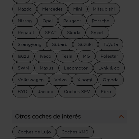
Mazda
Mercedes
Mini
Mitsubishi
Nissan
Opel
Peugeot
Porsche
Renault
SEAT
Skoda
Smart
Ssangyong
Subaru
Suzuki
Toyota
Isuzu
Iveco
Tesla
MG
Polestar
SWM
Maxus
Leapmotor
Lynk & co
Volkswagen
Volvo
Xiaomi
Omoda
BYD
Jaecoo
Coches XEV
Ebro
Otros coches de interés
Coches de Lujo
Coches KM0