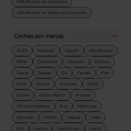
Alfa Romeo en Zaragoza
Alfa Romeo en Santa cruz tenerife
Coches por marcas
AUDI
Maserati
Abarth
Alfa Romeo
BMW
Chevrolet
Chrysler
Citroen
Dacia
Dodge
DS
Ferrari
Fiat
Ford
Honda
Hummer
DFSK
Cupra
Aston Martin
Aiways
DR Automobiles
Evo
Mahindra
Hyundai
Infiniti
Jaguar
Jeep
KIA
Lancia
Land rover
Lexus