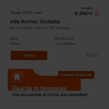
12.490 €
Desde 140 € /mes*
8.990 €
Alfa Romeo
Giulietta
1.6 JTD 88kW (120CV) TCT Giulietta
2018
85.000 km
Diésel
Automática
Oferta
Olot
Guardar búsqueda
¡Guarda tu búsqueda!
¿No encuentras el coche que necesitas?
Te avisamos cuando lo tengamos.