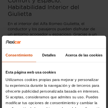
Confort y Espacio:
Habitabilidad Interior del
Giulietta
En el interior del Alfa Romeo Giulietta, el
conductor y los pasajeros pueden disfrutar de
un entorno acogedor y espacioso. Gracias a un
diseño ergonómico y materiales de alta calidad,
el confort está garantizado. Los asientos
delanteros son ajustables y ofrecen un soporte
Consentimiento
Detalles
Acerca de las cookies
envolvente, mientras que en la parte trasera, el
espacio para las piernas y la cabeza es
adecuado para adultos.
Esta página web usa cookies
Seguridad al Volante:
Utilizamos cookies propias para mejorar y personalizar
Evaluación EuroNCAP del
tu experiencia durante la navegación y de terceros para
ofrecerte publicidad personalizada basada en intereses.
Giulietta
Si aceptas, consideramos que admites su uso. Puedes
modificar tus opciones de consentimiento y cambiar la
La seguridad es una prioridad en el Alfa Romeo