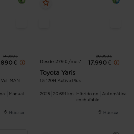
14.890 €
20.990 €
Desde 279 € /mes*
.890 €
17.990 €
Toyota
Yaris
6 Vel. MAN
1.5 120H Active Plus
ina
Manual
2025
20.691 km
Híbrido no
Automática
enchufable
Huesca
Huesca