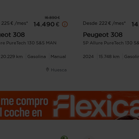
16.890 €
 225 € /mes*
Desde 222 € /mes*
14.490 €
14
eot
308
Peugeot
308
ure PureTech 130 S&S MAN
5P Allure PureTech 130 
20.229 km
Gasolina
Manual
2024
15.748 km
Gasoli
Huesca