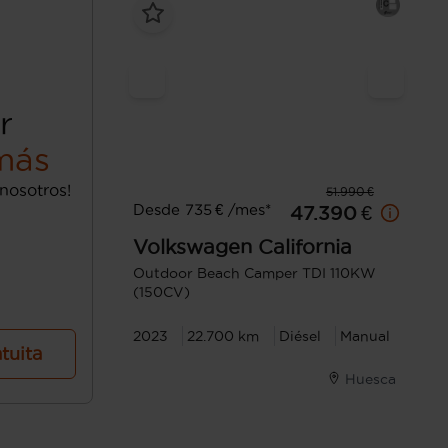
r
más
nosotros!
51.990 €
Desde 735 € /mes*
47.390 €
Volkswagen
California
Outdoor Beach Camper TDI 110KW
(150CV)
2023
22.700 km
Diésel
Manual
atuita
Huesca