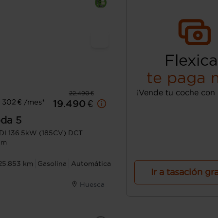
Flexica
te paga 
¡Vende tu coche con 
22.490 €
 302 € /mes*
19.490 €
da
5
GDI 136.5kW (185CV) DCT
um
25.853 km
Gasolina
Automática
Ir a tasación gr
Huesca