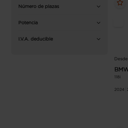
Número de plazas
Potencia
I.V.A. deducible
Desde
BM
118i
2024