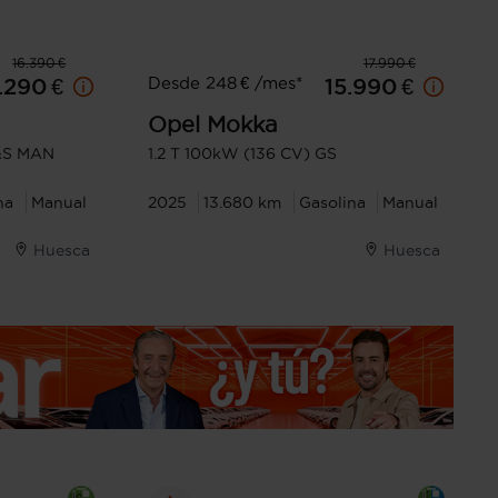
16.390 €
17.990 €
Desde 248 € /mes*
.290 €
15.990 €
Opel
Mokka
S&S MAN
1.2 T 100kW (136 CV) GS
na
Manual
2025
13.680 km
Gasolina
Manual
Huesca
Huesca