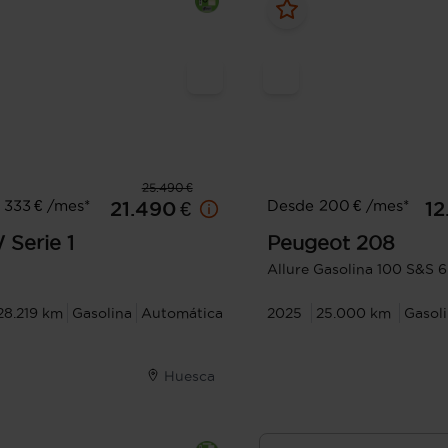
25.490 €
 333 € /mes*
Desde 200 € /mes*
21.490 €
12
W
Serie 1
Peugeot
208
Allure Gasolina 100 S&S 
28.219 km
Gasolina
Automática
2025
25.000 km
Gasol
Huesca