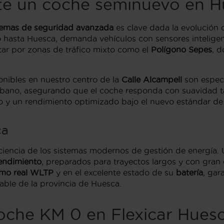
te un coche seminuevo en H
temas de seguridad avanzada
es clave dada la evolución 
o hasta Huesca, demanda vehículos con sensores intelig
sitar por zonas de tráfico mixto como el
Polígono Sepes
, d
nibles en nuestro centro de la
Calle Alcampell
son especi
o urbano, asegurando que el coche responda con suavidad 
 y un rendimiento optimizado bajo el nuevo estándar de
ca
ficiencia de los sistemas modernos de gestión de energí
rendimiento
, preparados para trayectos largos y con gran
mo real WLTP
y en el excelente estado de su
batería
, gar
iable de la provincia de Huesca.
coche KM 0 en Flexicar Hues