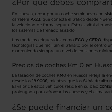
¿Por qué debes comprar
En Huesca, optar por un coche seminuevo con
sis
carretera
A-23
, que conecta el tráfico desde Nuen
la velocidad de forma segura. Esto es vital al tran
los sistemas de frenado asistido.
Los modelos etiquetados como
ECO
y
CERO
dispo
tecnologías que facilitan el tránsito por el centr
manteniendo siempre un nivel de emisiones mínimo
Precios de coches Km 0 en Hues
La tasación de coches KM0 en Huesca refleja la e
desde los
18.900€
, mientras que los
SUVs de alto 
El valor de estos vehículos reside en su bajo
consu
prolongada para afrontar las cuestas y el clima var
¿Se puede financiar un 