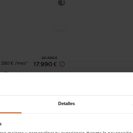
20.490 €
 280 € /mes*
17.990 €
a
Duster
ssion TCE 96kW(130CV) 4X2
9.000 km
Gasolina
Manual
Detalles
Huesca
s
ara mejorar y personalizar tu experiencia durante la navegación 