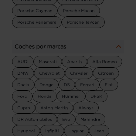
Porsche Cayman
Porsche Macan
Porsche Panamera
Porsche Taycan
Coches por marcas
AUDI
Maserati
Abarth
Alfa Romeo
BMW
Chevrolet
Chrysler
Citroen
Dacia
Dodge
DS
Ferrari
Fiat
Ford
Honda
Hummer
DFSK
Cupra
Aston Martin
Aiways
DR Automobiles
Evo
Mahindra
Hyundai
Infiniti
Jaguar
Jeep