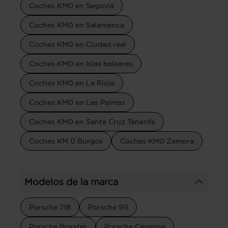
Coches KM0 en Segovia
Coches KM0 en Salamanca
Coches KM0 en Ciudad real
Coches KM0 en Islas baleares
Coches KM0 en La Rioja
Coches KM0 en Las Palmas
Coches KM0 en Santa Cruz Tenerife
Coches KM 0 Burgos
Coches KM0 Zamora
Modelos de la marca
Porsche 718
Porsche 911
Porsche Boxster
Porsche Cayenne