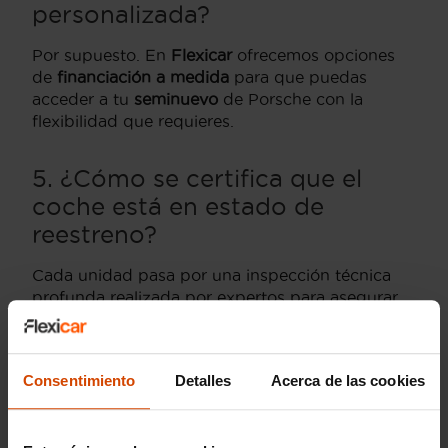
personalizada?
Por supuesto. En
Flexicar
ofrecemos opciones
de
financiación a medida
para que puedas
acceder a tu
seminuevo
de Porsche con la
flexibilidad que requieres.
5. ¿Cómo se certifica que el
coche está en estado de
reestreno?
Cada unidad pasa por una inspección técnica
profunda realizada por expertos para asegurar
que su estado estético y mecánico es impecable.
Consentimiento
Detalles
Acerca de las cookies
Coches KM0 por provincia