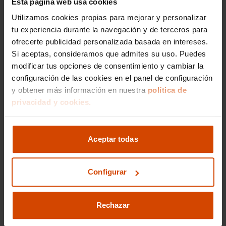
Esta página web usa cookies
Coches KM0 en Vizcaya
Utilizamos cookies propias para mejorar y personalizar
tu experiencia durante la navegación y de terceros para
Coches KM0 en Valencia
ofrecerte publicidad personalizada basada en intereses.
Coches KM0 en Toledo
Si aceptas, consideramos que admites su uso. Puedes
modificar tus opciones de consentimiento y cambiar la
Coches KM0 en Madrid
configuración de las cookies en el panel de configuración
Coches KM0 en Guadalajara
y obtener más información en nuestra
política de
privacidad y cookies.
Coches KM0 en Alicante
Coches KM0 en Girona
Aceptar todas
Coches KM0 en Pontevedra
Coches KM0 en Granada
Configurar
Coches KM0 en Zaragoza
Coches KM0 en Almería
Rechazar
Coches KM0 en Asturias