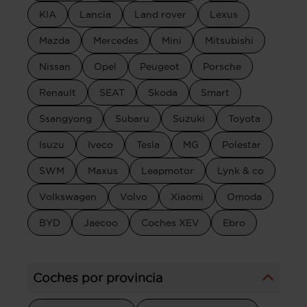
KIA
Lancia
Land rover
Lexus
Mazda
Mercedes
Mini
Mitsubishi
Nissan
Opel
Peugeot
Porsche
Renault
SEAT
Skoda
Smart
Ssangyong
Subaru
Suzuki
Toyota
Isuzu
Iveco
Tesla
MG
Polestar
SWM
Maxus
Leapmotor
Lynk & co
Volkswagen
Volvo
Xiaomi
Omoda
BYD
Jaecoo
Coches XEV
Ebro
Coches por provincia