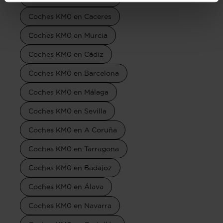
Coches KM0 en Caceres
Coches KM0 en Murcia
Coches KM0 en Cádiz
Coches KM0 en Barcelona
Coches KM0 en Málaga
Coches KM0 en Sevilla
Coches KM0 en A Coruña
Coches KM0 en Tarragona
Coches KM0 en Badajoz
Coches KM0 en Álava
Coches KM0 en Navarra