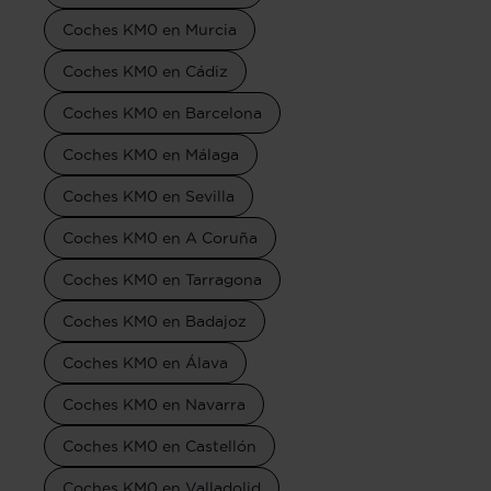
Coches KM0 en Murcia
Coches KM0 en Cádiz
Coches KM0 en Barcelona
Coches KM0 en Málaga
Coches KM0 en Sevilla
Coches KM0 en A Coruña
Coches KM0 en Tarragona
Coches KM0 en Badajoz
Coches KM0 en Álava
Coches KM0 en Navarra
Coches KM0 en Castellón
Coches KM0 en Valladolid