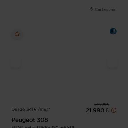
Cartagena
24.990 €
Desde 341 € /mes*
21.990 €
Peugeot
308
5P GT Hybrid PHEV 180 e-EAT8