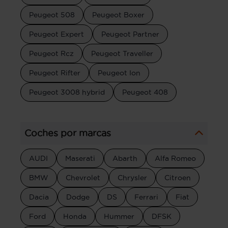
Peugeot 508
Peugeot Boxer
Peugeot Expert
Peugeot Partner
Peugeot Rcz
Peugeot Traveller
Peugeot Rifter
Peugeot Ion
Peugeot 3008 hybrid
Peugeot 408
Coches por marcas
AUDI
Maserati
Abarth
Alfa Romeo
BMW
Chevrolet
Chrysler
Citroen
Dacia
Dodge
DS
Ferrari
Fiat
Ford
Honda
Hummer
DFSK