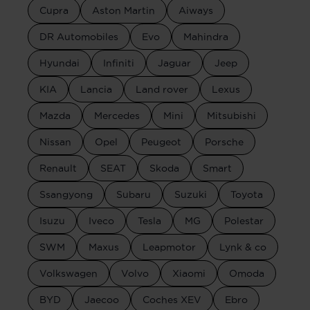
Cupra
Aston Martin
Aiways
DR Automobiles
Evo
Mahindra
Hyundai
Infiniti
Jaguar
Jeep
KIA
Lancia
Land rover
Lexus
Mazda
Mercedes
Mini
Mitsubishi
Nissan
Opel
Peugeot
Porsche
Renault
SEAT
Skoda
Smart
Ssangyong
Subaru
Suzuki
Toyota
Isuzu
Iveco
Tesla
MG
Polestar
SWM
Maxus
Leapmotor
Lynk & co
Volkswagen
Volvo
Xiaomi
Omoda
BYD
Jaecoo
Coches XEV
Ebro