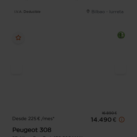
Bilbao - Iurreta
I.V.A. Deducible
16.890 €
Desde 225 € /mes*
14.490 €
Peugeot
308