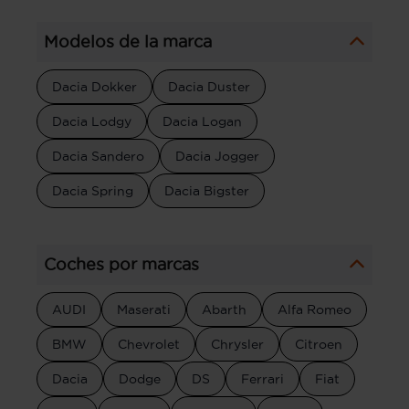
Modelos de la marca
Dacia Dokker
Dacia Duster
Dacia Lodgy
Dacia Logan
Dacia Sandero
Dacia Jogger
Dacia Spring
Dacia Bigster
Coches por marcas
AUDI
Maserati
Abarth
Alfa Romeo
BMW
Chevrolet
Chrysler
Citroen
Dacia
Dodge
DS
Ferrari
Fiat