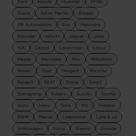
Ford
Honda
Hummer
DFSK
Cupra
Aston Martin
Aiways
DR Automobiles
Evo
Mahindra
Hyundai
Infiniti
Jaguar
Jeep
KIA
Lancia
Land rover
Lexus
Mazda
Mercedes
Mini
Mitsubishi
Nissan
Opel
Peugeot
Porsche
Renault
SEAT
Skoda
Smart
Ssangyong
Subaru
Suzuki
Toyota
Isuzu
Iveco
Tesla
MG
Polestar
SWM
Maxus
Leapmotor
Lynk & co
Volkswagen
Volvo
Xiaomi
Omoda