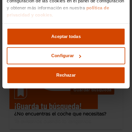
configuración de las cookies en el panel de configuración
y obtener más información en nuestra
política de
15.490 €
privacidad y cookies.
Desde 209 € /mes*
13.490 €
Dacia
Sandero
Aceptar todas
Stepway Essential TCe 67kW (90V)
2024
8.510 km
Gasolina
Manual
Configurar
Don Benito - Villanueva
Rechazar
Guardar búsqueda
¡Guarda tu búsqueda!
¿No encuentras el coche que necesitas?
Te avisamos cuando lo tengamos.