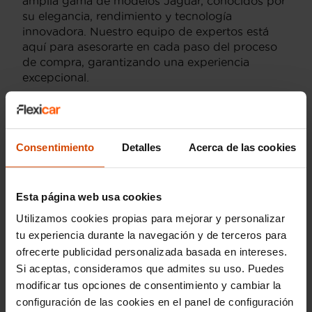
amplia gama de modelos Jaguar, conocidos por
su elegancia, rendimiento y tecnología
innovadora. Nuestro equipo de expertos está
aquí para asesorarte en cada paso del proceso
de compra, garantizando una experiencia
excepcional.
Modelos más buscados
de Jaguar
Consentimiento
Detalles
Acerca de las cookies
En Flexicar Valencia, los modelos de Jaguar más
demandados incluyen el icónico
Jaguar F-PACE
,
Esta página web usa cookies
un SUV de lujo que combina dinamismo con
Utilizamos cookies propias para mejorar y personalizar
versatilidad; el
Jaguar XE
, una berlina compacta
tu experiencia durante la navegación y de terceros para
que ofrece una combinación perfecta de
ofrecerte publicidad personalizada basada en intereses.
rendimiento y tecnología avanzada; y el
Jaguar
Si aceptas, consideramos que admites su uso. Puedes
E-PACE
, un SUV compacto con un diseño
modificar tus opciones de consentimiento y cambiar la
deportivo y un interior sofisticado. Cada uno de
estos modelos está diseñado para ofrecer una
configuración de las cookies en el panel de configuración