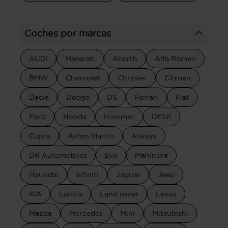
Coches por marcas
AUDI
Maserati
Abarth
Alfa Romeo
BMW
Chevrolet
Chrysler
Citroen
Dacia
Dodge
DS
Ferrari
Fiat
Ford
Honda
Hummer
DFSK
Cupra
Aston Martin
Aiways
DR Automobiles
Evo
Mahindra
Hyundai
Infiniti
Jaguar
Jeep
KIA
Lancia
Land rover
Lexus
Mazda
Mercedes
Mini
Mitsubishi