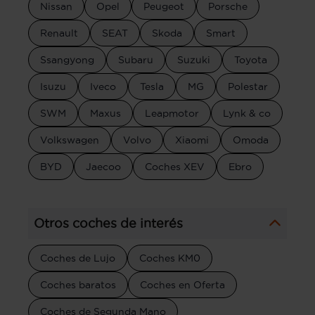
Nissan
Opel
Peugeot
Porsche
Renault
SEAT
Skoda
Smart
Ssangyong
Subaru
Suzuki
Toyota
Isuzu
Iveco
Tesla
MG
Polestar
SWM
Maxus
Leapmotor
Lynk & co
Volkswagen
Volvo
Xiaomi
Omoda
BYD
Jaecoo
Coches XEV
Ebro
Otros coches de interés
Coches de Lujo
Coches KM0
Coches baratos
Coches en Oferta
Coches de Segunda Mano