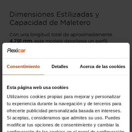
Dimensiones Estilizadas y
Capacidad de Maletero
Con una longitud total de aproximadamente
4.791 mm
,
este modelo despliega un perfil
aerodinámico inconfundible en carretera.
Su
funcionalidad para viajar está respaldada por un
maletero con una capacidad de carga de unos
Consentimiento
Detalles
Acerca de las cookies
300 litros
(volumen variable entre las carrocerías
Coupé y Convertible),
espacio suficiente para
albergar el equipaje de una escapada de fin de
semana.
Esta página web usa cookies
Utilizamos cookies propias para mejorar y personalizar
Seguridad y Construcción
tu experiencia durante la navegación y de terceros para
Estructural
ofrecerte publicidad personalizada basada en intereses.
Si aceptas, consideramos que admites su uso. Puedes
Debido a su posicionamiento exclusivo,
volumen
modificar tus opciones de consentimiento y cambiar la
de producción y naturaleza de deportivo
configuración de las cookies en el panel de configuración