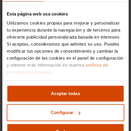
Rover Velar ofrecen lujo, diseño y capacidades
todoterreno en un mismo vehículo. Son ideales
Esta página web usa cookies
para quienes buscan una experiencia de
Utilizamos cookies propias para mejorar y personalizar
conducción sofisticada tanto en ciudad como en
tu experiencia durante la navegación y de terceros para
terrenos exigentes.
ofrecerte publicidad personalizada basada en intereses.
Range Rover Evoque en Almería , un SUV
Si aceptas, consideramos que admites su uso. Puedes
compacto y elegante, con gran presencia y
modificar tus opciones de consentimiento y cambiar la
tecnología de última generación.
configuración de las cookies en el panel de configuración
Range Rover Velar en Almería , un SUV
y obtener más información en nuestra
política de
premium con diseño minimalista, acabados
privacidad y cookies.
de lujo y excelente comportamiento en todo
tipo de terrenos.
Land Rover Defender en Almería, un icono
Aceptar todas
del 4x4, ideal para aventuras extremas o uso
profesional en terrenos exigentes.
Configurar
Precios de Land Rover de
segunda mano en Almería