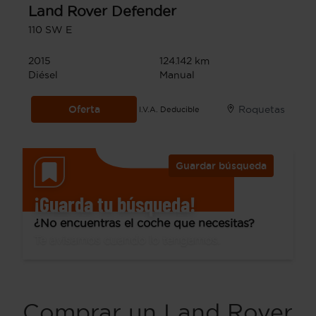
Land Rover
Defender
110 SW E
2015
124.142 km
Diésel
Manual
Oferta
Roquetas
I.V.A. Deducible
Guardar búsqueda
¡Guarda tu búsqueda!
¿No encuentras el coche que necesitas?
Te avisamos cuando lo tengamos.
Comprar un Land Rover