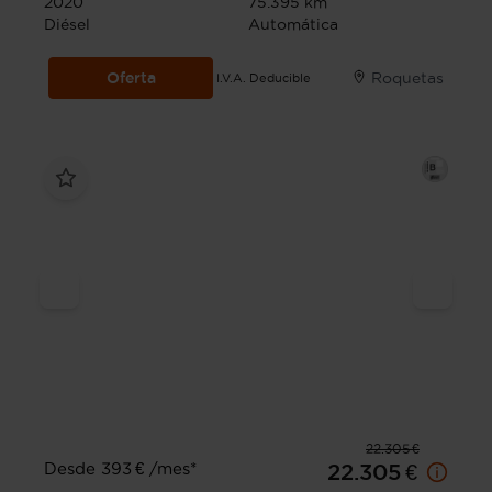
2020
75.395 km
Diésel
Automática
Oferta
Roquetas
I.V.A. Deducible
22.305 €
Desde 393 € /mes*
22.305 €