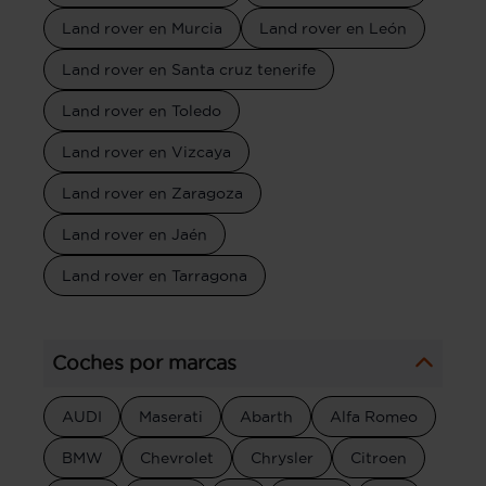
Land rover en Murcia
Land rover en León
Land rover en Santa cruz tenerife
Land rover en Toledo
Land rover en Vizcaya
Land rover en Zaragoza
Land rover en Jaén
Land rover en Tarragona
Coches por marcas
AUDI
Maserati
Abarth
Alfa Romeo
BMW
Chevrolet
Chrysler
Citroen