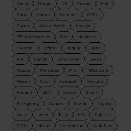
Dacia
Dodge
DS
Ferrari
Fiat
Ford
Honda
Hummer
DFSK
Cupra
Aston Martin
Aiways
DR Automobiles
Evo
Mahindra
Hyundai
Infiniti
Jaguar
Jeep
KIA
Lancia
Land rover
Lexus
Mazda
Mercedes
Mini
Mitsubishi
Nissan
Opel
Peugeot
Porsche
Renault
SEAT
Skoda
Smart
Ssangyong
Subaru
Suzuki
Toyota
Isuzu
Iveco
Tesla
MG
Polestar
SWM
Maxus
Leapmotor
Lynk & co