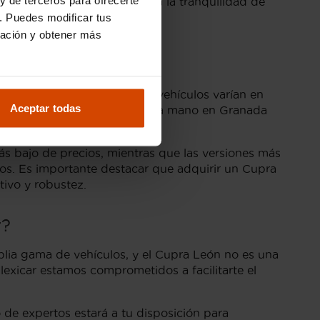
fecto para ti en Granada con la tranquilidad de
. Puedes modificar tus
ración y obtener más
n Granada
a. Los precios para estos vehículos varían en
Aceptar todas
te de un Cupra León de segunda mano en Granada
 bajo de precios, mientras que las versiones más
cios. Es importante destacar que adquirir un Cupra
ivo y robustez.
r?
plia gama de vehículos, y el Cupra León no es una
xicar estamos comprometidos a facilitarte el
 de expertos estará a tu disposición para