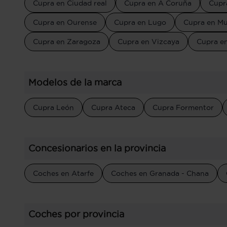
Cupra en Ciudad real
Cupra en A Coruña
Cupr
Cupra en Ourense
Cupra en Lugo
Cupra en Mu
Cupra en Zaragoza
Cupra en Vizcaya
Cupra e
Modelos de la marca
Cupra León
Cupra Ateca
Cupra Formentor
Concesionarios en la provincia
Coches en Atarfe
Coches en Granada - Chana
Coches por provincia