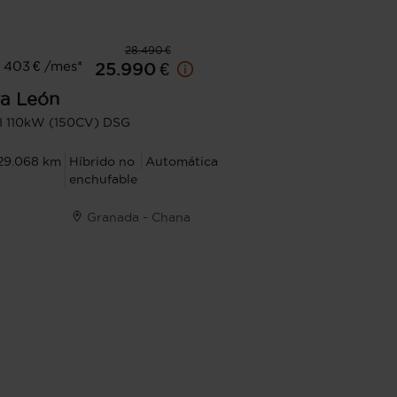
28.490 €
 403 € /mes*
25.990 €
a
León
SI 110kW (150CV) DSG
29.068 km
Híbrido no
Automática
enchufable
Granada - Chana