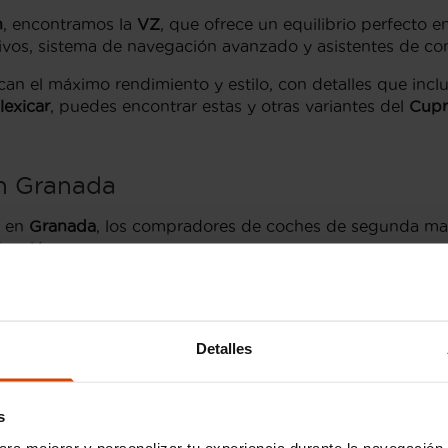
n
, encontramos la
VZ
, que ofrece un equilibrio perfecto en
tivos, sistema de navegación avanzado y asistentes de co
an el máximo rendimiento y estilo, con detalles que incluy
lexicar
, puedes encontrar estas y otras variantes del
Cupr
n Granada
en
Granada
, los compradores de coches de segunda man
ducción.
motor de gasolina
2.0 TSI
, que ofrece una potente acelera
a conducción dinámica y necesitan un vehículo de alto ren
rid
, que combina un motor de gasolina con uno eléctrico
Detalles
ístico del Cupra Leon. Esta motorización es perfecta pa
s
no
han sido rigurosamente examinados para garantizar su c
ara mejorar y personalizar tu experiencia durante la navegación 