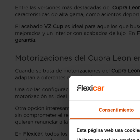
Entre las versiones más destacadas del
Cupra Leo
características de alta gama, como asientos depor
El acabado
VZ Cup
es ideal para aquellos que busc
mejorados y un interior con acabados de lujo. En
F
garantía
.
Motorizaciones del Cupra Leon e
Cuando se trata de motorizaciones del
Cupra Leon
adaptan a diferentes necesidades y estilos de con
Una de las configuraciones más apreciadas es el 
motorización es ideal para aquellos que valoran un
Otra opción interesante es la versión híbrida
e-Hyb
Consentimiento
sin comprometer el rendimiento deportivo caracter
quieren renunciar a la emoción al volante.
Esta página web usa cookie
En
Flexicar
, todos los
Cupra Leon de segunda ma
Utilizamos cookies propias p