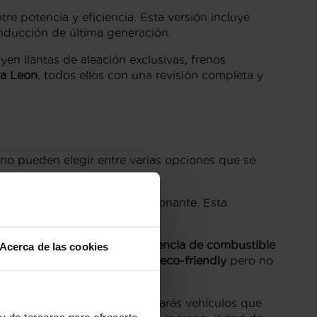
tre potencia y eficiencia. Esta versión incluye
nducción de última generación.
en llantas de aleación exclusivas, frenos
a Leon
, todos ellos con una revisión completa y
o pueden elegir entre varias opciones que se
ción y un rendimiento impresionante. Esta
dimiento para el día a día.
 para ofrecer una
mayor eficiencia de combustible
Acerca de las cookies
ra quienes buscan una opción
eco-friendly
pero no
alidad y fiabilidad. Encontrarás vehículos que
y de terceros para ofrecerte