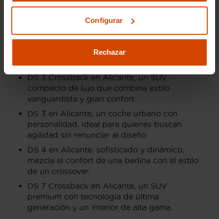
En Alicante puedes encontrar una cuidada
selección de modelos DS de segunda mano, una
Configurar
marca que destaca por su diseño elegante y
acabados premium. Estos coches son ideales
para quienes buscan distinción y tecnología en
Rechazar
su conducción diaria.
DS 3 Crossback en Alicante, un SUV
compacto de lujo que combina estilo
vanguardista y gran confort.
DS 3 en Alicante, un coche urbano con
personalidad, ideal para quienes buscan
agilidad sin renunciar al diseño.
DS 4 en Alicante, sofisticado y dinámico,
mezcla el confort de una berlina con el estilo
de un crossover.
DS 7 Crossback en Alicante, un SUV
premium con tecnología de última
generación y un interior de alta gama.