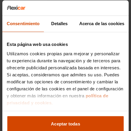
En
Flexicar Alicante
, somos especialistas en
vehículos de ocasión y contamos con una
cuidada selección de
coches DS de segunda
mano
. Ofrecemos
vehículos totalmente
Consentimiento
Detalles
Acerca de las cookies
revisados, con garantía, historial transparente y
posibilidad de financiación personalizada
.
Estamos ubicados a pocos minutos del centro
Esta página web usa cookies
de Alicante, con fácil acceso desde localidades
Utilizamos cookies propias para mejorar y personalizar
como San Vicente del Raspeig, Elche, Elda,
Alcoy o Villena.
tu experiencia durante la navegación y de terceros para
ofrecerte publicidad personalizada basada en intereses.
Nuestro equipo de asesores te ayudará a
Si aceptas, consideramos que admites su uso. Puedes
encontrar el modelo DS ideal según tus
modificar tus opciones de consentimiento y cambiar la
preferencias: desde urbanos eficientes hasta
configuración de las cookies en el panel de configuración
SUV familiares con gran equipamiento.
y obtener más información en nuestra
política de
privacidad y cookies.
Modelos más buscados
de DS
Aceptar todas