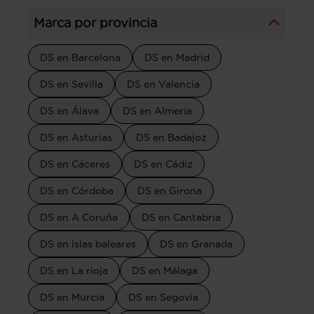
Marca por provincia
DS en Barcelona
DS en Madrid
DS en Sevilla
DS en Valencia
DS en Álava
DS en Almería
DS en Asturias
DS en Badajoz
DS en Cáceres
DS en Cádiz
DS en Córdoba
DS en Girona
DS en A Coruña
DS en Cantabria
DS en Islas baleares
DS en Granada
DS en La rioja
DS en Málaga
DS en Murcia
DS en Segovia