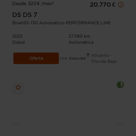
Desde 323 € /mes*
20.770 €
DS
DS 7
BlueHDi 130 Automático PERFORMANCE LINE
2023
27.380 km
Diésel
Automática
Alicante -
Oferta
I.V.A. Deducible
Florida Baja