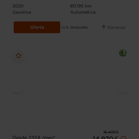
2020
80.195 km
Gasolina
Automática
Oferta
Ourense
I.V.A. Deducible
16.490 €
Desde 233 € /mes*
14.970 €