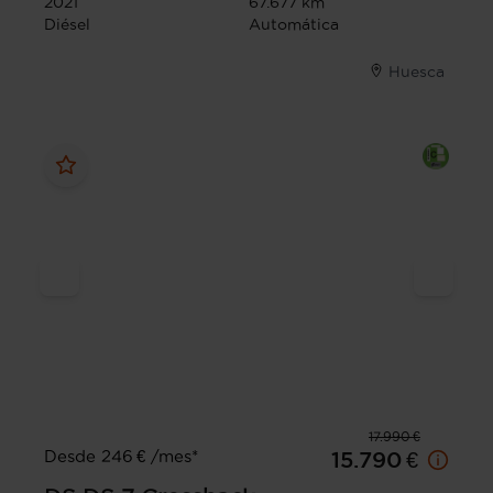
2021
67.677 km
Diésel
Automática
Huesca
17.990 €
Desde 246 € /mes*
15.790 €