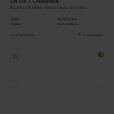
DS
DS 7 Crossback
BlueHDi DE 96kW (130CV) Auto. SO CHIC
2020
80.600 km
Diésel
Automática
Torrelavega
I.V.A. Deducible