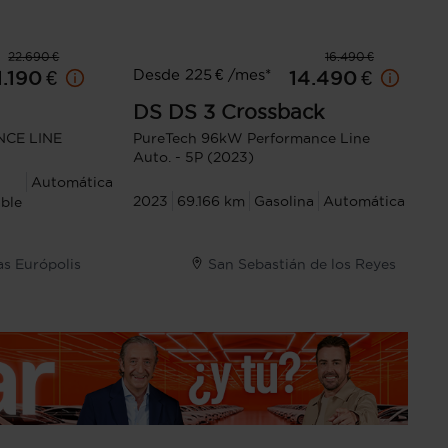
22.690 €
16.490 €
Desde 225 € /mes*
1.190 €
14.490 €
DS
DS 3 Crossback
NCE LINE
PureTech 96kW Performance Line
Auto. - 5P (2023)
Automática
2023
69.166 km
Gasolina
Automática
ble
as Európolis
San Sebastián de los Reyes