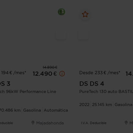
14.890 €
194 € /mes*
Desde 233 € /mes*
12.490 €
14
S 3
DS
DS 4
ch 96kW Performance Line
PureTech 130 auto BASTI
2022
25.145 km
Gasolina
70.486 km
Gasolina
Automática
Majadahonda
M
Deducible
I.V.A. Deducible