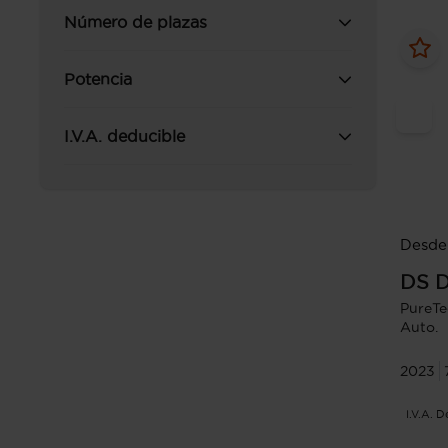
Número de plazas
Potencia
I.V.A. deducible
Desde 
DS
D
PureTe
Auto.
2023
I.V.A. 