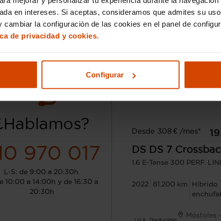
sada en intereses. Si aceptas, consideramos que admites su uso
 cambiar la configuración de las cookies en el panel de configu
ica de privacidad y cookies.
Configurar
¿Hablamos?
Desde 308 € /mes*
19
10 970 017
DS
DS 7 Crossbac
1.6 E-Tense 300 PERF. L
L-S: de 9:00 a 20:30h.
e 10:00 a 14:00h y de 16:30 a
2022
81.200 km
Híbrido
20:30h
enchufa
Móstoles 
I.V.A. Deducible