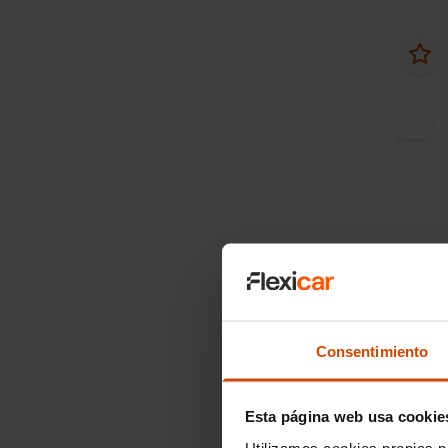
Desde 
DS
D
BlueHD
PERFO
Consentimiento
2023
Esta página web usa cookie
O
Utilizamos cookies propias p