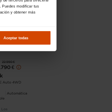
. Puedes modificar tus
ración y obtener más
Aceptar todas
22.990 €
.790 €
k
INE Auto 4WD
Automática
ble
- Los