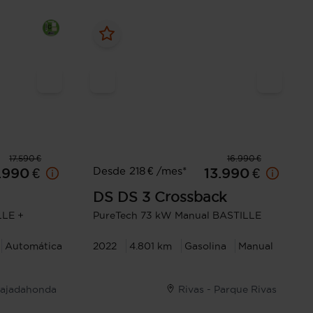
17.590 €
16.990 €
Desde 218 € /mes*
.990 €
13.990 €
DS
DS 3 Crossback
LLE +
PureTech 73 kW Manual BASTILLE
Automática
2022
4.801 km
Gasolina
Manual
ajadahonda
Rivas - Parque Rivas