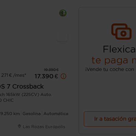
Flexica
te paga 
¡Vende tu coche con 
19.390 €
271 € /mes*
17.390 €
S 7 Crossback
ch 165kW (225CV) Auto.
 CHIC
79.250 km
Gasolina
Automática
Ir a tasación gr
Las Rozas Európolis