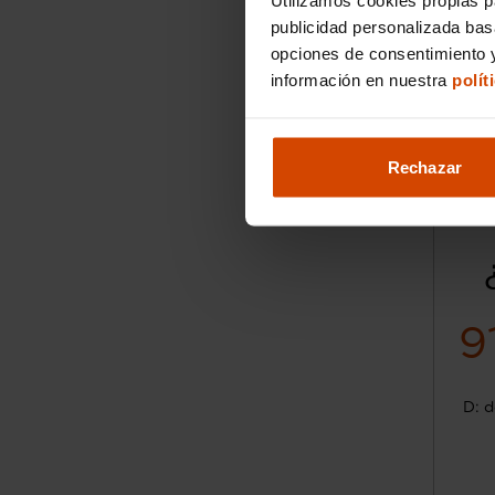
publicidad personalizada ba
opciones de consentimiento y
información en nuestra
polít
Rechazar
9
D: d