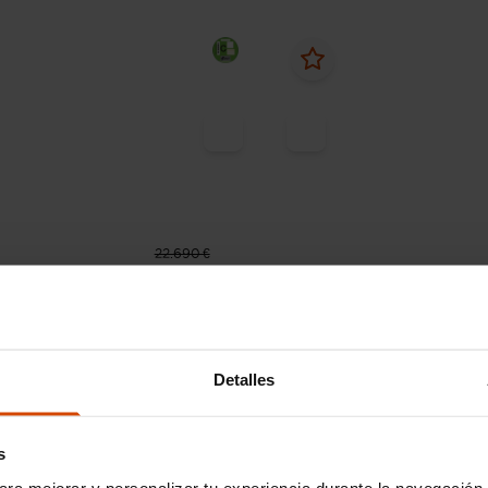
22.690 €
311 € /mes*
Desde 303 € /mes*
19.990 €
19
S 7
DS
DS 7
i 130 Automático
BlueHDi 130 Automático
RMANCE LINE
PERFORMANCE LINE
Detalles
45.612 km
Diésel
Automática
2023
49.899 km
Diésel
s
ferta
Alcorcón
Oferta
ara mejorar y personalizar tu experiencia durante la navegación 