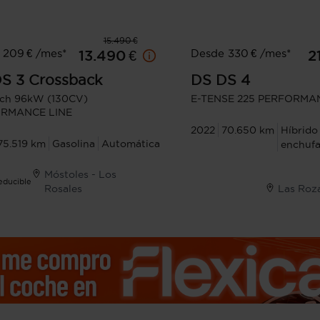
15.490 €
 209 € /mes*
Desde 330 € /mes*
13.490 €
2
S 3 Crossback
DS
DS 4
ech 96kW (130CV)
E-TENSE 225 PERFORMA
RMANCE LINE
2022
70.650 km
Híbrido
75.519 km
Gasolina
Automática
enchufa
Móstoles - Los
Deducible
Rosales
Las Roz