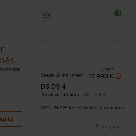
r
más
nosotros!
17.990 €
Desde 249 € /mes*
15.990 €
DS
DS 4
PureTech 130 auto BASTILLE +
2022
36.525 km
Gasolina
Automática
atuita
Aranjuez