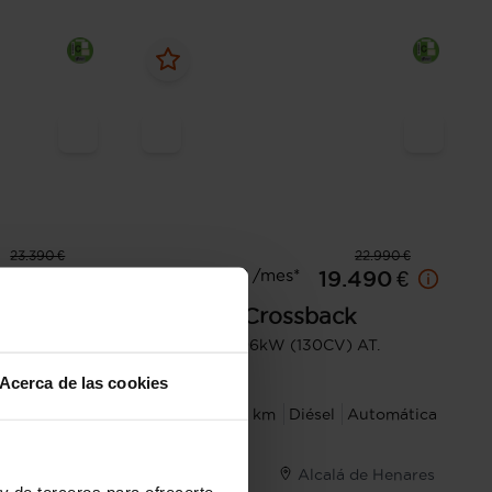
23.390 €
22.990 €
Desde 303 € /mes*
.490 €
19.490 €
DS
DS 7 Crossback
BlueHDi DE 96kW (130CV) AT.
PERF.LINE
Acerca de las cookies
Automática
2022
69.964 km
Diésel
Automática
Alcorcón
Alcalá de Henares
y de terceros para ofrecerte