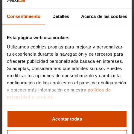
Pontevedra
Consentimiento
Detalles
Acerca de las cookies
El Jeep Renegade es un SUV compacto muy
popular en el mercado de segunda mano en
toda España, y Pontevedra no es la excepción.
Esta página web usa cookies
Este modelo destaca por su versatilidad, diseño
Utilizamos cookies propias para mejorar y personalizar
robusto y aptitudes tanto en carretera como en
tu experiencia durante la navegación y de terceros para
terrenos más exigentes. El precio medio de un
ofrecerte publicidad personalizada basada en intereses.
Jeep Renegade de segunda mano en
Si aceptas, consideramos que admites su uso. Puedes
Pontevedra varía dependiendo del año de
fabricación, el kilometraje y el estado general del
modificar tus opciones de consentimiento y cambiar la
vehículo.
configuración de las cookies en el panel de configuración
y obtener más información en nuestra
política de
Actualmente, el precio de un Jeep Renegade
privacidad y cookies.
usado en la provincia oscila entre los
16,000
euros y 22,000 euros
. Los modelos más nuevos,
con menor kilometraje y características
Aceptar todas
adicionales como tracción a las cuatro ruedas o
sistemas de asistencia avanzada, tienden a
ubicarse en la parte superior de este rango de