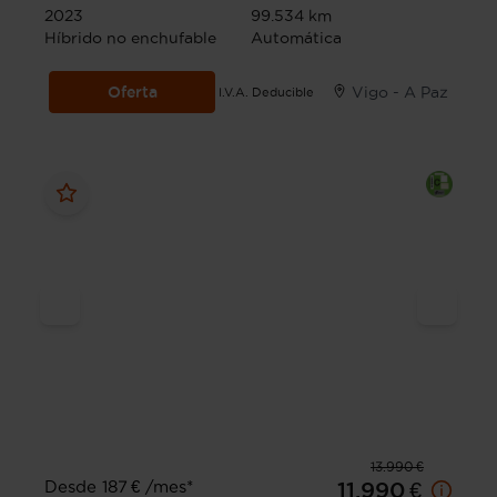
2023
99.534 km
Híbrido no enchufable
Automática
Oferta
Vigo - A Paz
I.V.A. Deducible
13.990 €
Desde 187 € /mes*
11.990 €