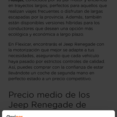
en trayectos largos, perfectos para aquellos que
realizan viajes frecuentes o disfrutan de largas
escapadas por la provincia. Además, también
están disponibles versiones híbridas para los
conductores que desean una opción más
ecológica y económica a largo plazo.
En Flexicar, encontrarás el Jeep Renegade con
la motorización que mejor se adapte a tus
necesidades, asegurando que cada vehículo
haya pasado por estrictos controles de calidad.
Así, puedes comprar con la confianza de estar
llevándote un coche de segunda mano en
perfecto estado a un precio competitivo.
Precio medio de los
Jeep Renegade de
segunda mano en