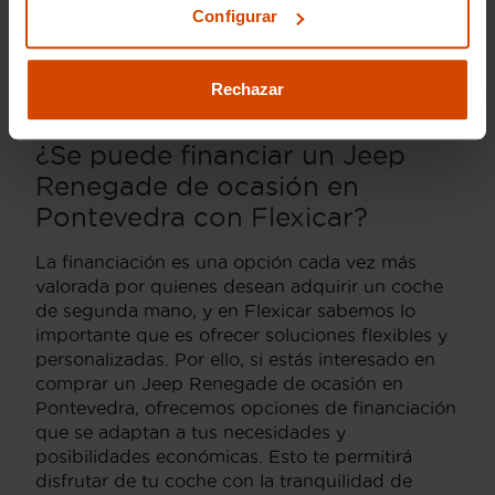
Configurar
precios. La popularidad del Renegade en el
mercado de segunda mano se debe, en parte, a
su eficiencia y al confort que ofrece para la
Rechazar
conducción diaria.
¿Se puede financiar un Jeep
Renegade de ocasión en
Pontevedra con Flexicar?
La financiación es una opción cada vez más
valorada por quienes desean adquirir un coche
de segunda mano, y en Flexicar sabemos lo
importante que es ofrecer soluciones flexibles y
personalizadas. Por ello, si estás interesado en
comprar un Jeep Renegade de ocasión en
Pontevedra, ofrecemos opciones de financiación
que se adaptan a tus necesidades y
posibilidades económicas. Esto te permitirá
disfrutar de tu coche con la tranquilidad de