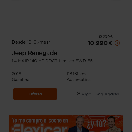
12.790 €
Desde 181 € /mes*
10.990 €
Jeep
Renegade
1.4 MAIR 140 HP DDCT Limited FWD E6
2016
118.161 km
Gasolina
Automática
Oferta
Vigo - San Andrés