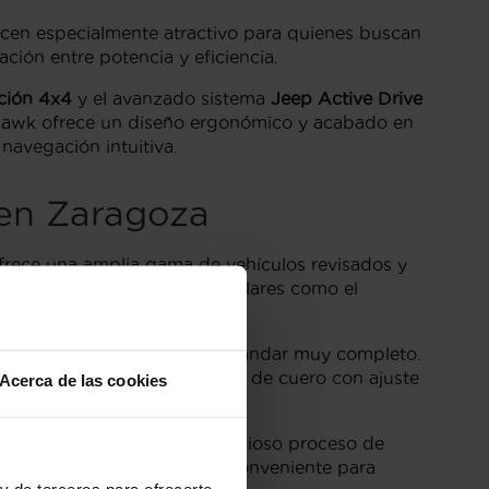
acen especialmente atractivo para quienes buscan
ción entre potencia y eficiencia.
ción 4x4
y el avanzado sistema
Jeep Active Drive
ailhawk ofrece un diseño ergonómico y acabado en
navegación intuitiva.
 en Zaragoza
 ofrece una amplia gama de vehículos revisados y
ible en otras versiones populares como el
sentando un equipamiento estándar muy completo.
o de alta fidelidad y asientos de cuero con ajuste
Acerca de las cookies
idad ha pasado por un minucioso proceso de
e en una inversión segura y conveniente para
y de terceros para ofrecerte