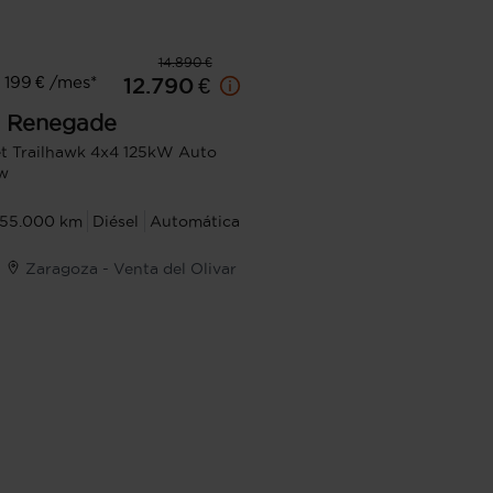
14.890 €
199 € /mes*
12.790 €
Renegade
et Trailhawk 4x4 125kW Auto
w
155.000 km
Diésel
Automática
Zaragoza - Venta del Olivar