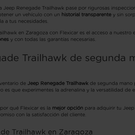
 Jeep Renegade Trailhawk pase por rigurosas inspeccione
btener un vehículo con un
historial transparente
y sin sor
da a tus necesidades.
ailhawk en Zaragoza con Flexicar es el acceso a nuestro 
ones
y con todas las garantías necesarias.
gade Trailhawk de segunda 
ventario de
Jeep Renegade Trailhawk
de segunda mano pa
 es que experimentes la adrenalina y la versatilidad de es
por qué Flexicar es la
mejor opción
para adquirir tu Jee
miso con la satisfacción del cliente.
ade Trailhawk en Zaragoza