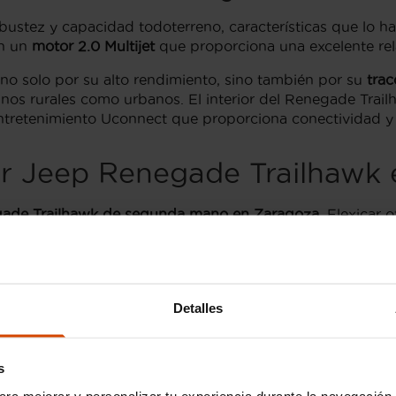
bustez y capacidad todoterreno, características que lo h
on un
motor 2.0 Multijet
que proporciona una excelente rela
o solo por su alto rendimiento, sino también por su
trac
aminos rurales como urbanos. El interior del Renegade Tr
entretenimiento Uconnect que proporciona conectividad y 
r Jeep Renegade Trailhawk
ade Trailhawk de segunda mano en Zaragoza
, Flexicar
paciones. Además del Trailhawk, el Renegade está dispon
as específicas que se adaptan a diferentes necesidades.
 buscas una combinación de estilo y funcionalidad, pre
nte con características premium, como el sistema de sonid
Detalles
gnifica acceder a
vehículos contrastados
, donde cada un
s
 escojas esté en perfectas condiciones. Esto lo conviert
ara mejorar y personalizar tu experiencia durante la navegación 