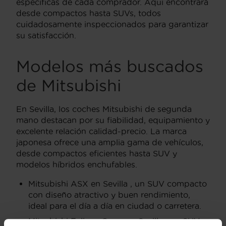
específicas de cada comprador. Aquí encontrará
desde compactos hasta SUVs, todos
cuidadosamente inspeccionados para garantizar
su satisfacción.
Modelos más buscados
de Mitsubishi
En Sevilla, los coches Mitsubishi de segunda
mano destacan por su fiabilidad, equipamiento y
excelente relación calidad-precio. La marca
japonesa ofrece una amplia gama de vehículos,
desde compactos eficientes hasta SUV y
modelos híbridos enchufables.
Mitsubishi ASX en Sevilla , un SUV compacto
con diseño atractivo y buen rendimiento,
ideal para el día a día en ciudad o carretera.
Mitsubishi Eclipse Cross en Sevilla , un SUV