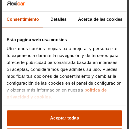
con estética deportiva y avanzada tecnología,
perfecto para quienes buscan confort y
dinamismo.
Consentimiento
Detalles
Acerca de las cookies
Mitsubishi Outlander en Sevilla , un SUV
amplio y versátil, disponible también en
versión híbrida enchufable, ideal para familias
Esta página web usa cookies
y viajes largos.
Utilizamos cookies propias para mejorar y personalizar
Mitsubishi Space Star en Sevilla , un utilitario
tu experiencia durante la navegación y de terceros para
económico y práctico, perfecto para
ofrecerte publicidad personalizada basada en intereses.
desplazamientos urbanos con bajo consumo
Si aceptas, consideramos que admites su uso. Puedes
y gran maniobrabilidad.
modificar tus opciones de consentimiento y cambiar la
configuración de las cookies en el panel de configuración
Precios de Mitsubishi de
y obtener más información en nuestra
política de
segunda mano en Sevilla
privacidad y cookies.
El precio de un Mitsubishi de segunda mano en
Sevilla puede variar dependiendo del modelo,
Aceptar todas
año de fabricación, estado del vehículo y
kilometraje. Por ejemplo, un
Mitsubishi