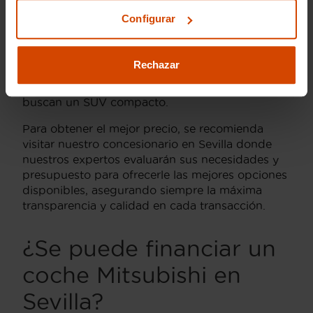
Outlander
de segunda mano puede estar en el
Configurar
rango de 15.000 a 25.000 euros, dependiendo
de sus características y equipamiento. Por otro
lado, un
Mitsubishi ASX
usado puede
Rechazar
encontrarse desde 10.000 euros, lo que lo
convierte en una opción asequible para quienes
buscan un SUV compacto.
Para obtener el mejor precio, se recomienda
visitar nuestro concesionario en Sevilla donde
nuestros expertos evaluarán sus necesidades y
presupuesto para ofrecerle las mejores opciones
disponibles, asegurando siempre la máxima
transparencia y calidad en cada transacción.
¿Se puede financiar un
coche Mitsubishi en
Sevilla?