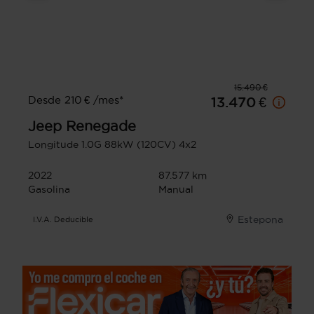
15.490 €
Desde 210 € /mes*
13.470 €
Jeep
Renegade
Longitude 1.0G 88kW (120CV) 4x2
2022
87.577 km
Gasolina
Manual
Estepona
I.V.A. Deducible