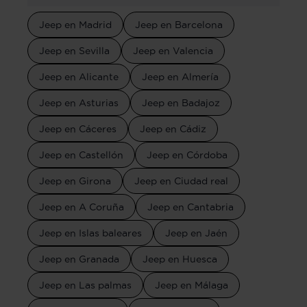
Jeep en Madrid
Jeep en Barcelona
Jeep en Sevilla
Jeep en Valencia
Jeep en Alicante
Jeep en Almería
Jeep en Asturias
Jeep en Badajoz
Jeep en Cáceres
Jeep en Cádiz
Jeep en Castellón
Jeep en Córdoba
Jeep en Girona
Jeep en Ciudad real
Jeep en A Coruña
Jeep en Cantabria
Jeep en Islas baleares
Jeep en Jaén
Jeep en Granada
Jeep en Huesca
Jeep en Las palmas
Jeep en Málaga