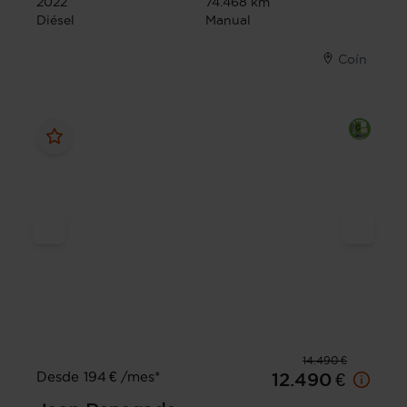
2022
74.468 km
Diésel
Manual
Coín
14.490 €
Desde 194 € /mes*
12.490 €