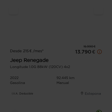
15.990 €
Desde 215 € /mes*
13.790 €
Jeep
Renegade
Longitude 1.0G 88kW (120CV) 4x2
2022
92.445 km
Gasolina
Manual
Estepona
I.V.A. Deducible