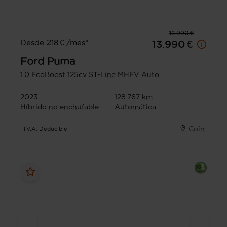
15.990 €
Desde 218 € /mes*
13.990 €
Ford
Puma
1.0 EcoBoost 125cv ST-Line MHEV Auto
2023
128.767 km
Híbrido no enchufable
Automática
Coín
I.V.A. Deducible