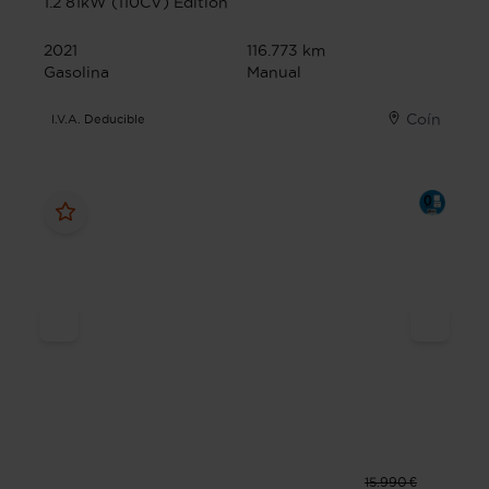
1.2 81kW (110CV) Edition
2021
116.773 km
Gasolina
Manual
Coín
I.V.A. Deducible
15.990 €