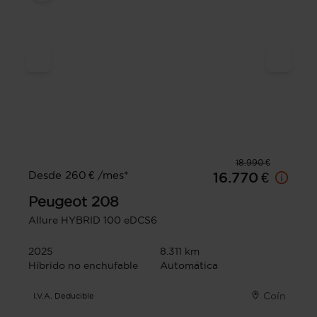
18.990 €
Desde 260 € /mes*
16.770 €
Peugeot
208
Allure HYBRID 100 eDCS6
2025
8.311 km
Híbrido no enchufable
Automática
Coín
I.V.A. Deducible