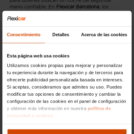
mano confiable. En
Flexicar Barcelona
, los
interesados pueden encontrar una selección de
vehículos revisados y garantizados que cumplen
con los estándares más altos de calidad y
fiabilidad.
Consentimiento
Detalles
Acerca de las cookies
Precio medio de los
Esta página web usa cookies
SsangYong Korando de
Utilizamos cookies propias para mejorar y personalizar
segunda mano en
tu experiencia durante la navegación y de terceros para
ofrecerte publicidad personalizada basada en intereses.
Barcelona
Si aceptas, consideramos que admites su uso. Puedes
modificar tus opciones de consentimiento y cambiar la
El SsangYong Korando es una opción popular
configuración de las cookies en el panel de configuración
entre los conductores que buscan un SUV
y obtener más información en nuestra
política de
confiable y asequible en Barcelona. En el
privacidad y cookies.
mercado de vehículos de segunda mano, el
precio de un SsangYong Korando puede variar
significativamente según el año de fabricación,