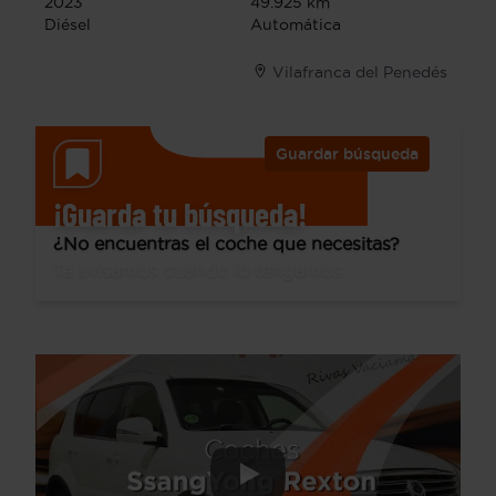
2023
49.925 km
Diésel
Automática
Vilafranca del Penedés
Guardar búsqueda
¡Guarda tu búsqueda!
¿No encuentras el coche que necesitas?
Te avisamos cuando lo tengamos.