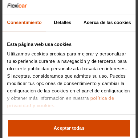
Además, el sistema de climatización automático
y los
acabados de calidad
garantizan un viaje
placentero.
Consentimiento
Detalles
Acerca de las cookies
Seguridad y Estructura del
SsangYong Rexton
Esta página web usa cookies
Utilizamos cookies propias para mejorar y personalizar
La seguridad es una prioridad para el
tu experiencia durante la navegación y de terceros para
SsangYong Rexton, que cuenta con múltiples
ofrecerte publicidad personalizada basada en intereses.
airbags, sistemas de asistencia al conductor y
Si aceptas, consideramos que admites su uso. Puedes
una estructura de acero de alta resistencia
modificar tus opciones de consentimiento y cambiar la
combinada con tecnologías de prevención de
configuración de las cookies en el panel de configuración
colisiones. En los test de choque de los
y obtener más información en nuestra
organismos de homologación pertinentes a su
política de
segmento y origen de desarrollo, ha demostrado
privacidad y cookies.
un comportamiento altamente eficiente en
términos de
protección activa y pasiva
frente a
impactos.
Aceptar todas