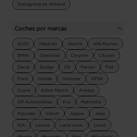
Ssangyong en Almería
Coches por marcas
AUDI
Maserati
Abarth
Alfa Romeo
BMW
Chevrolet
Chrysler
Citroen
Dacia
Dodge
DS
Ferrari
Fiat
Ford
Honda
Hummer
DFSK
Cupra
Aston Martin
Aiways
DR Automobiles
Evo
Mahindra
Hyundai
Infiniti
Jaguar
Jeep
KIA
Lancia
Land rover
Lexus
Mazda
Mercedes
Mini
Mitsubishi