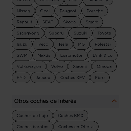
Nissan
Opel
Peugeot
Porsche
Renault
SEAT
Skoda
Smart
Ssangyong
Subaru
Suzuki
Toyota
Isuzu
Iveco
Tesla
MG
Polestar
SWM
Maxus
Leapmotor
Lynk & co
Volkswagen
Volvo
Xiaomi
Omoda
BYD
Jaecoo
Coches XEV
Ebro
Otros coches de interés
Coches de Lujo
Coches KM0
Coches baratos
Coches en Oferta