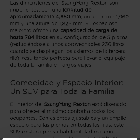
Las dimensiones del SsangYong Rexton son
imponentes, con una
longitud de
aproximadamente 4,850 mm
, un ancho de 1,960
mm y una altura de 1,825 mm. Su espacioso
maletero ofrece una
capacidad de carga de
hasta 784 litros
en su configuración de 5 plazas
(reduciéndose a unos aprovechables 236 litros
cuando se despliegan los asientos de la tercera
fila), resultando perfecta para llevar el equipaje
de toda la familia en largos viajes.
Comodidad y Espacio Interior:
Un SUV para Toda la Familia
El interior del
SsangYong Rexton
está diseñado
para ofrecer el máximo confort a todos los
ocupantes. Con asientos ajustables y un amplio
espacio para las piernas en todas las filas, este
SUV destaca por su habitabilidad real con
configuraciones disponibles de
5 o 7 plazas
.