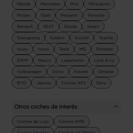
Mazda
Mercedes
Mini
Mitsubishi
Nissan
Opel
Peugeot
Porsche
Renault
SEAT
Skoda
Smart
Ssangyong
Subaru
Suzuki
Toyota
Isuzu
Iveco
Tesla
MG
Polestar
SWM
Maxus
Leapmotor
Lynk & co
Volkswagen
Volvo
Xiaomi
Omoda
BYD
Jaecoo
Coches XEV
Ebro
Otros coches de interés
Coches de Lujo
Coches KM0
Coches baratos
Coches en Oferta