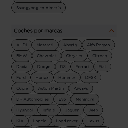
Ssangyong en Almería
Coches por marcas
AUDI
Maserati
Abarth
Alfa Romeo
BMW
Chevrolet
Chrysler
Citroen
Dacia
Dodge
DS
Ferrari
Fiat
Ford
Honda
Hummer
DFSK
Cupra
Aston Martin
Aiways
DR Automobiles
Evo
Mahindra
Hyundai
Infiniti
Jaguar
Jeep
KIA
Lancia
Land rover
Lexus