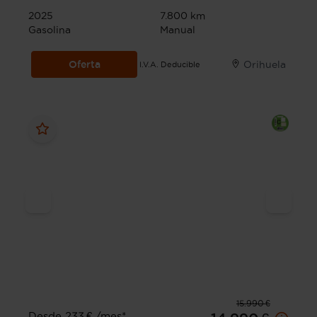
2025
7.800 km
Gasolina
Manual
Oferta
Orihuela
I.V.A. Deducible
15.990 €
Desde 233 € /mes*