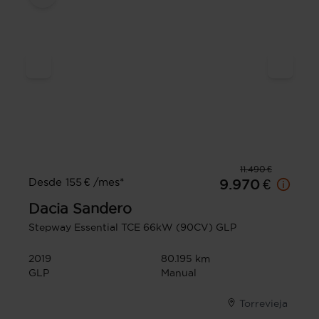
11.490 €
Desde 155 € /mes*
9.970 €
Dacia
Sandero
Stepway Essential TCE 66kW (90CV) GLP
2019
80.195 km
GLP
Manual
Torrevieja