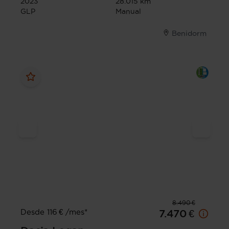
2023
28.015 km
GLP
Manual
Benidorm
8.490 €
Desde 116 € /mes*
7.470 €