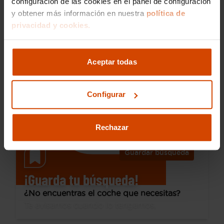
configuración de las cookies en el panel de configuración
y obtener más información en nuestra
política de
14.490 €
privacidad y cookies.
Desde 202 € /mes*
12.990 €
Dacia
Duster
Aceptar todas
Journey Go TCE 74kW(100CV) ECO-G 4X2
2022
73.429 km
GLP
Manual
Configurar
Alicante - Carrer d´Ocaña
Rechazar
Guardar búsqueda
¡Guarda tu búsqueda!
¿No encuentras el coche que necesitas?
Te avisamos cuando lo tengamos.