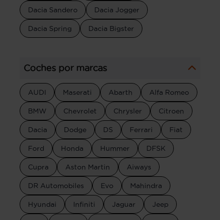
Dacia Sandero
Dacia Jogger
Dacia Spring
Dacia Bigster
Coches por marcas
AUDI
Maserati
Abarth
Alfa Romeo
BMW
Chevrolet
Chrysler
Citroen
Dacia
Dodge
DS
Ferrari
Fiat
Ford
Honda
Hummer
DFSK
Cupra
Aston Martin
Aiways
DR Automobiles
Evo
Mahindra
Hyundai
Infiniti
Jaguar
Jeep