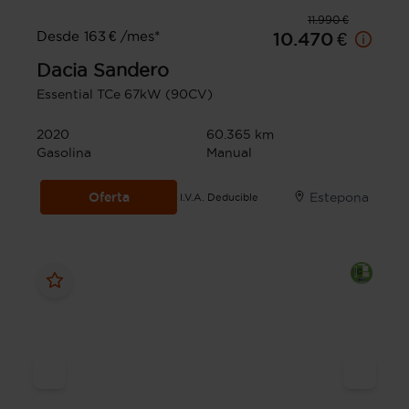
11.990 €
Desde 163 € /mes*
10.470 €
Dacia
Sandero
Essential TCe 67kW (90CV)
2020
60.365 km
Gasolina
Manual
Oferta
Estepona
I.V.A. Deducible