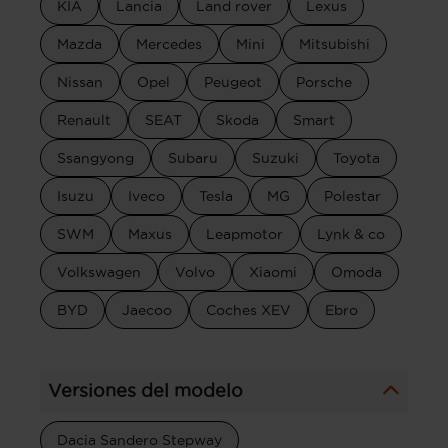
KIA
Lancia
Land rover
Lexus
Mazda
Mercedes
Mini
Mitsubishi
Nissan
Opel
Peugeot
Porsche
Renault
SEAT
Skoda
Smart
Ssangyong
Subaru
Suzuki
Toyota
Isuzu
Iveco
Tesla
MG
Polestar
SWM
Maxus
Leapmotor
Lynk & co
Volkswagen
Volvo
Xiaomi
Omoda
BYD
Jaecoo
Coches XEV
Ebro
Versiones del modelo
Dacia Sandero Stepway