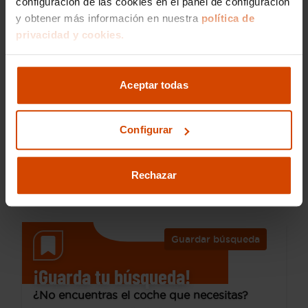
configuración de las cookies en el panel de configuración
y obtener más información en nuestra
política de
privacidad y cookies.
13.990 €
Desde 194 € /mes*
12.490 €
Aceptar todas
Dacia
Sandero
Essential 74kW (100CV) ECO-G
Configurar
2023
68.895 km
GLP
Manual
Rechazar
Quart de Poblet
Guardar búsqueda
¡Guarda tu búsqueda!
¿No encuentras el coche que necesitas?