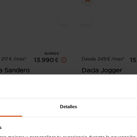
15.990 €
217 € /mes*
Desde 249 € /mes*
13.990 €
15
a
Sandero
Dacia
Jogger
y Essential 74kW (100CV)
S.L. Extreme Go TCe 81kW
2023
35.368 km
Gasol
29.116 km
GLP
Manual
Detalles
Llíria
Valen
s
ara mejorar y personalizar tu experiencia durante la navegación 