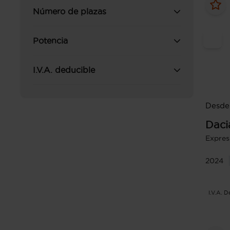
Número de plazas
Potencia
I.V.A. deducible
Desde
Daci
Expre
2024
I.V.A. 