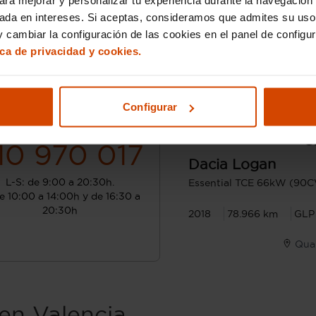
sada en intereses. Si aceptas, consideramos que admites su uso
 cambiar la configuración de las cookies en el panel de configu
ica de privacidad y cookies.
Configurar
¿Hablamos?
Desde 140 € /mes*
8
10 970 017
Dacia
Logan
L-S: de 9:00 a 20:30h.
Essential TCE 66kW (90C
e 10:00 a 14:00h y de 16:30 a
20:30h
2018
78.966 km
GLP
Quar
en Valencia