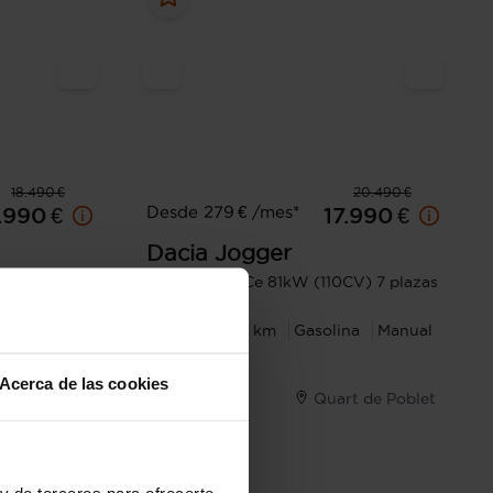
18.490 €
20.490 €
Desde 279 € /mes*
.990 €
17.990 €
Dacia
Jogger
 (110CV) 5p
Expression TCe 81kW (110CV) 7 plazas
ina
Manual
2024
34.179 km
Gasolina
Manual
Acerca de las cookies
cia - Sedaví
Quart de Poblet
y de terceros para ofrecerte