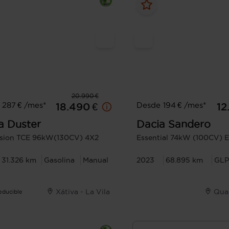
20.990 €
 287 € /mes*
Desde 194 € /mes*
18.490 €
12
a
Duster
Dacia
Sandero
ssion TCE 96kW(130CV) 4X2
Essential 74kW (100CV) 
31.326 km
Gasolina
Manual
2023
68.895 km
GLP
Xátiva - La Vila
Quar
Deducible