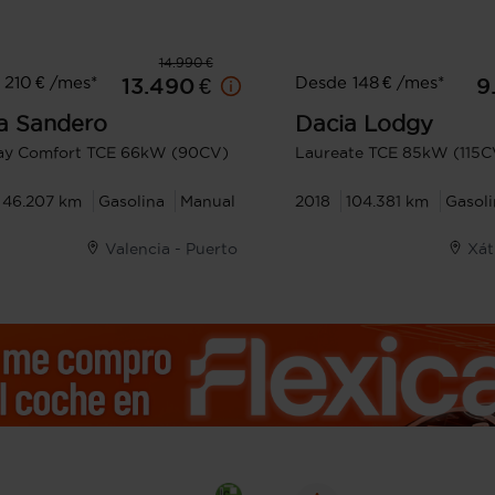
14.990 €
210 € /mes*
Desde 148 € /mes*
13.490 €
9
a
Sandero
Dacia
Lodgy
ay Comfort TCE 66kW (90CV)
Laureate TCE 85kW (115C
46.207 km
Gasolina
Manual
2018
104.381 km
Gasoli
Valencia - Puerto
Xát