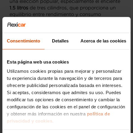
una elección popular, especialmente el eficiente
1.5 litros
de tres cilindros, que proporciona un
equilibrio entre rendimiento y consumo
adecuado para el uso diario.
En las motorizaciones más potentes,
encontramos el
motor 2.0 litros
en las versiones
Consentimiento
Detalles
Acerca de las cookies
Cooper S
y
John Cooper Works
, que ofrecen
una aceleración impresionante y una conducción
emocionante para aquellos que buscan un poco
Esta página web usa cookies
más de adrenalina en las carreteras de
Granada
.
Utilizamos cookies propias para mejorar y personalizar
Para los usuarios que deseen reducir las
tu experiencia durante la navegación y de terceros para
emisiones sin sacrificar el rendimiento, las
ofrecerte publicidad personalizada basada en intereses.
versiones híbridas también están disponibles en
Si aceptas, consideramos que admites su uso. Puedes
el mercado de segunda mano. Estas combinan
modificar tus opciones de consentimiento y cambiar la
un motor de gasolina con uno eléctrico para
configuración de las cookies en el panel de configuración
mejorar la eficiencia de combustible.
y obtener más información en nuestra
política de
Con
Flexicar
, puedes estar seguro de encontrar
privacidad y cookies.
el Mini MINI que mejor se ajuste a tus
necesidades, con la confianza de saber que