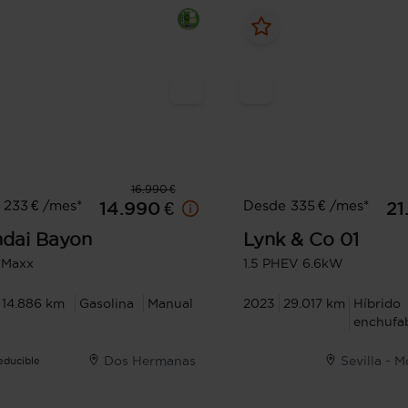
16.990 €
 233 € /mes*
Desde 335 € /mes*
14.990 €
21
dai
Bayon
Lynk & Co
01
I Maxx
1.5 PHEV 6.6kW
14.886 km
Gasolina
Manual
2023
29.017 km
Híbrido
enchufa
Dos Hermanas
Sevilla - 
Deducible