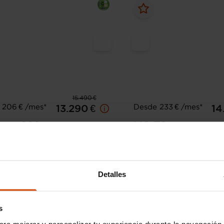
15.490 €
 206 € /mes*
Desde 233 € /mes*
13.290 €
14
eot
208
MG
ZS
 Gasolina 100 S&S 6 Vel. MAN
1.5 Comfort
17.130 km
Gasolina
Manual
2023
2.668 km
Gasoli
Detalles
Sevilla - Montes
Deducible
Sierra
Sevilla - 
s
ara mejorar y personalizar tu experiencia durante la navegación 