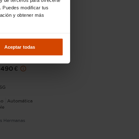
. Puedes modificar tus
ración y obtener más
Aceptar todas
32.490 €
.490 €
DSG
no
Automática
le
s Hermanas