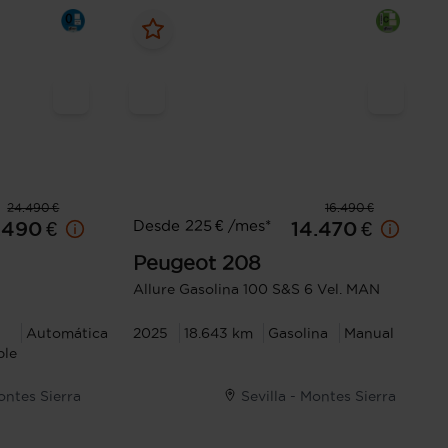
24.490 €
16.490 €
Desde 225 € /mes*
.490 €
14.470 €
Peugeot
208
Allure Gasolina 100 S&S 6 Vel. MAN
Automática
2025
18.643 km
Gasolina
Manual
ble
Montes Sierra
Sevilla - Montes Sierra