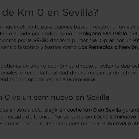
 de Km 0 en Sevilla?
n más inteligente para quienes buscan reestrenar un vehíc
al tan marcada por nodos como el
Polígono San Pablo
o el
ientos por la
SE-30
desde el primer día. Optar por un
K
l centro histórico y barrios como
Los Remedios o Nervión
 obtienes un ahorro económico directo al evitar la depreci
niales, ofrecen la fiabilidad de una mecánica de estreno c
rendimiento óptimo en toda la provincia.
 0 vs un seminuevo en Sevilla
os en Andalucía, elegir un
coche Km 0 en Sevilla
garanti
 en estado de fábrica. Por su parte, un
coche seminuevo e
s con mejores prestaciones para recorrer la
Autovía A-4