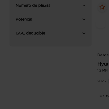
Número de plazas
Potencia
I.V.A. deducible
Desde
Hyun
1.2 MP
2025
I.V.A. 