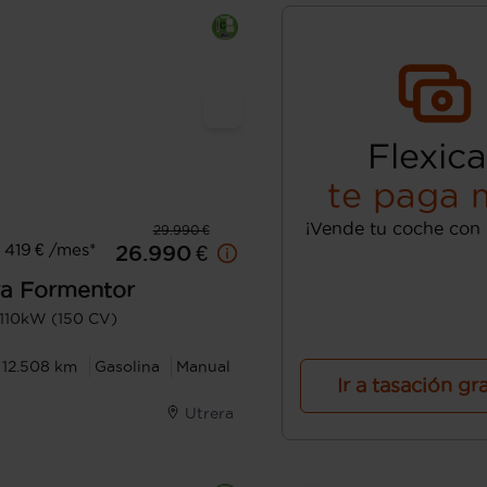
Flexica
te paga 
¡Vende tu coche con 
29.990 €
419 € /mes*
26.990 €
a
Formentor
I 110kW (150 CV)
12.508 km
Gasolina
Manual
Ir a tasación gr
Utrera