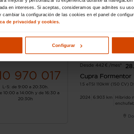
sada en intereses. Si aceptas, consideramos que admites su uso
 cambiar la configuración de las cookies en el panel de configu
ica de privacidad y cookies.
Configurar
¿Hablamos?
Desde 442 € /mes*
28
10 970 017
Cupra
Formentor
1.5 eTSI 110kW (150 CV) 
L-S: de 9:00 a 20:30h.
e 10:00 a 14:00h y de 16:30 a
2024
6.903 km
Híbrido 
20:30h
enchufab
Do