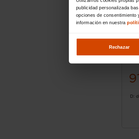
publicidad personalizada ba
opciones de consentimiento y
información en nuestra
polít
Rechazar
9
D: d