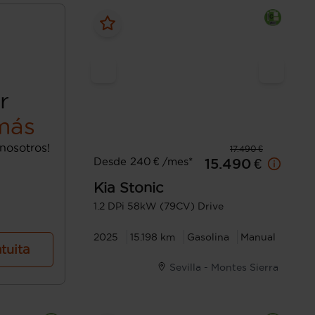
r
más
nosotros!
17.490 €
Desde 240 € /mes*
15.490 €
Kia
Stonic
1.2 DPi 58kW (79CV) Drive
2025
15.198 km
Gasolina
Manual
atuita
Sevilla - Montes Sierra