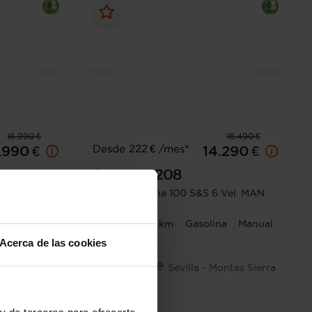
16.990 €
16.490 €
Desde 222 € /mes*
.990 €
14.290 €
Peugeot
208
Allure Gasolina 100 S&S 6 Vel. MAN
na
Manual
2025
9.583 km
Gasolina
Manual
Acerca de las cookies
Montes Sierra
Sevilla - Montes Sierra
y de terceros para ofrecerte