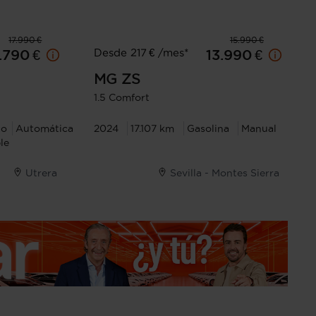
17.990 €
15.990 €
Desde 217 € /mes*
.790 €
13.990 €
MG
ZS
1.5 Comfort
no
Automática
2024
17.107 km
Gasolina
Manual
le
Utrera
Sevilla - Montes Sierra