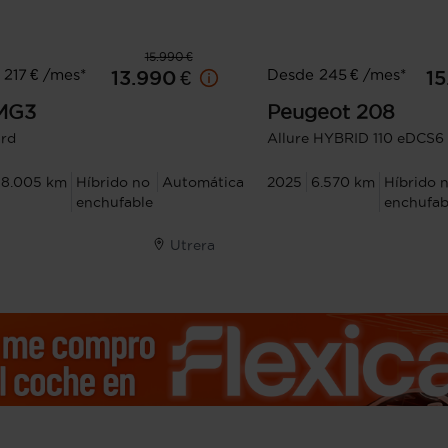
15.990 €
217 € /mes*
Desde 245 € /mes*
13.990 €
15
MG3
Peugeot
208
rd
Allure HYBRID 110 eDCS6
18.005 km
Híbrido no
Automática
2025
6.570 km
Híbrido 
enchufable
enchufab
Utrera