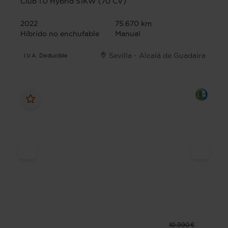
Club 1.0 Hybrid 51KW (70 CV)
2022
75.670 km
Híbrido no enchufable
Manual
Sevilla - Alcalá de Guadaíra
I.V.A. Deducible
10.990 €