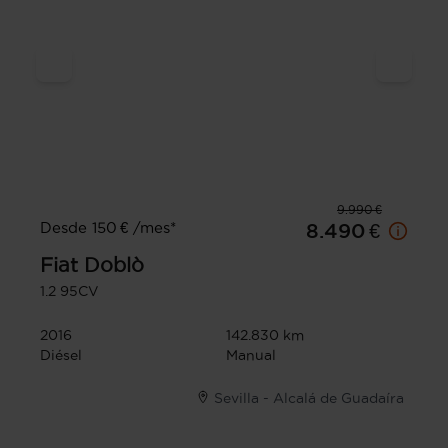
9.990 €
Desde 150 € /mes*
8.490 €
Fiat
Doblò
1.2 95CV
2016
142.830 km
Diésel
Manual
Sevilla - Alcalá de Guadaíra