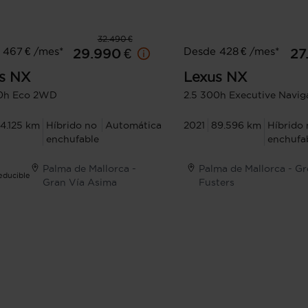
32.490 €
 467 € /mes*
Desde 428 € /mes*
29.990 €
27
s
NX
Lexus
NX
00h Eco 2WD
2.5 300h Executive Navi
4.125 km
Híbrido no
Automática
2021
89.596 km
Híbrido 
enchufable
enchufa
Palma de Mallorca -
Palma de Mallorca - Gr
Deducible
Gran Vía Asima
Fusters