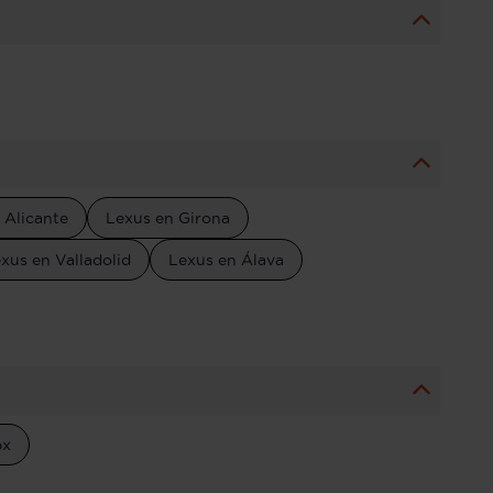
 Alicante
Lexus en Girona
xus en Valladolid
Lexus en Álava
bx