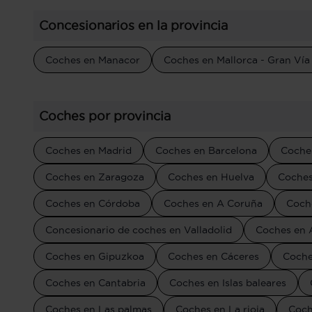
Concesionarios en la provincia
Coches en Manacor
Coches en Mallorca - Gran Vía
Coches por provincia
Coches en Madrid
Coches en Barcelona
Coches
Coches en Zaragoza
Coches en Huelva
Coches
Coches en Córdoba
Coches en A Coruña
Coch
Concesionario de coches en Valladolid
Coches en 
Coches en Gipuzkoa
Coches en Cáceres
Coche
Coches en Cantabria
Coches en Islas baleares
Coches en Las palmas
Coches en La rioja
Coch