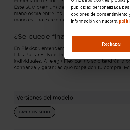
El mercado de coches de segunda mano en Islas Bal
Este SUV premium destaca por su diseño elegante, 
publicidad personalizada ba
mano oscila entre los 28,000 y 45,000 euros, depe
opciones de consentimiento y
mano es una excelente manera de disfrutar de la e
información en nuestra
polít
¿Se puede financiar un Lexus NX d
Rechazar
En Flexicar, entendemos que la compra de un coche 
Islas Baleares. Nuestro objetivo es facilitarte el
individuales. Al elegir Flexicar, no solo tendrás l
confianza y garantías que respalden tu compra. Est
Versiones del modelo
Lexus Nx 300H