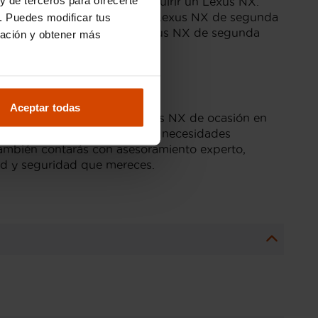
aquellos interesados en adquirir un Lexus NX.
leares, el precio medio de un Lexus NX de segunda
. Puedes modificar tus
del vehículo. Optar por un Lexus NX de segunda
ración y obtener más
n precio más accesible.
car?
Aceptar todas
ibilidad de financiar tu Lexus NX de ocasión en
 financiación adaptadas a tus necesidades
e también contarás con asesoramiento experto,
dad y seguridad que mereces.