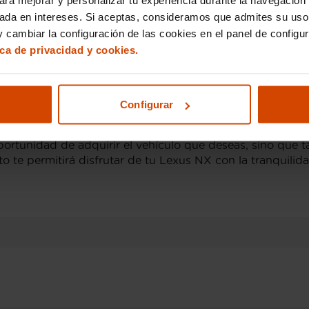
eares ofrece una interesante variedad de opciones para 
tecnología avanzada y confort sin igual. En las Islas Ba
sada en intereses. Si aceptas, consideramos que admites su uso
ndiendo del año del modelo, el kilometraje y el estado 
 cambiar la configuración de las cookies en el panel de configu
xperiencia de conducción de lujo que ofrece la marca a u
ica de privacidad y cookies.
e ocasión en Islas Baleares con Flexi
Configurar
es una decisión importante y, por ello, ofrecemos la pos
 proceso de compra al máximo, proporcionando opciones de
a oportunidad de adquirir el vehículo que deseas, sino qu
o te permitirá disfrutar de tu Lexus NX con la tranquili