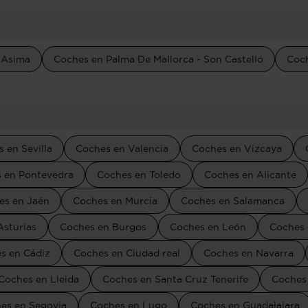
 Asima
Coches en Palma De Mallorca - Son Castelló
Coch
 en Sevilla
Coches en Valencia
Coches en Vizcaya
 en Pontevedra
Coches en Toledo
Coches en Alicante
es en Jaén
Coches en Murcia
Coches en Salamanca
Asturias
Coches en Burgos
Coches en León
Coches 
s en Cádiz
Coches en Ciudad real
Coches en Navarra
Coches en Lleida
Coches en Santa Cruz Tenerife
Coches
es en Segovia
Coches en Lugo
Coches en Guadalajara