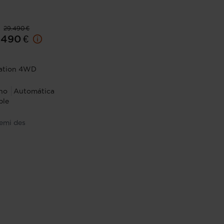
29.490 €
.490 €
gation 4WD
no
Automática
ble
emi des