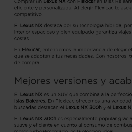
Comprar un
Lexus NX
con
Flexicar
en Islas Balear
eficiente y personalizada. Al elegir Flexicar, te as
competitivo.
El
Lexus NX
destaca por su tecnología híbrida, pe
interior espacioso y bien equipado garantiza viajes
costas.
En
Flexicar
, entendemos la importancia de elegir e
que se adaptan a tus necesidades. Con nosotros, te
de compra.
Mejores versiones y acab
El
Lexus NX
es un SUV que combina a la perfecció
Islas Baleares
. En Flexicar, ofrecemos una variedad
buscadas destacan el
Lexus NX 300h
y el
Lexus N
El
Lexus NX 300h
es especialmente popular gracias
suave y eficiente en cuanto al consumo de combust
motor turboalimentado, es la elección ideal.