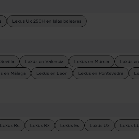
s
Lexus Ux 250H en Islas baleares
Sevilla
Lexus en Valencia
Lexus en Murcia
Lexus en
s en Málaga
Lexus en León
Lexus en Pontevedra
Le
Lexus Rc
Lexus Rx
Lexus Es
Lexus Ux
Lexus L