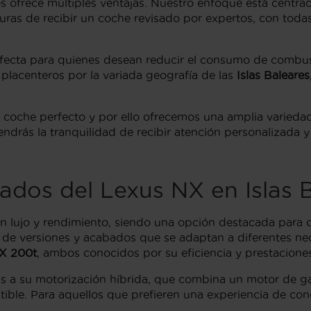
es ofrece múltiples ventajas. Nuestro enfoque está centr
eguras de recibir un coche revisado por expertos, con toda
rfecta para quienes desean reducir el consumo de combu
 placenteros por la variada geografía de las
Islas Baleares
l coche perfecto y por ello ofrecemos una amplia varieda
ndrás la tranquilidad de recibir atención personalizada 
ados del Lexus NX en Islas 
n lujo y rendimiento, siendo una opción destacada par
 de versiones y acabados que se adaptan a diferentes nec
X 200t
, ambos conocidos por su eficiencia y prestacione
 a su motorización híbrida, que combina un motor de gaso
ible. Para aquellos que prefieren una experiencia de co