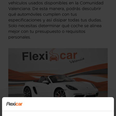
vehículos usados disponibles en la Comunidad
Valenciana. De esta manera, podrás descubrir
qué automóviles cumplen con tus
especificaciones y así disipar todas tus dudas.
Solo necesitas determinar qué coche se alinea
mejor con tu presupuesto o requisitos
personales.