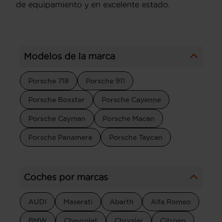
de equipamiento y en excelente estado.
Modelos de la marca
Porsche 718
Porsche 911
Porsche Boxster
Porsche Cayenne
Porsche Cayman
Porsche Macan
Porsche Panamera
Porsche Taycan
Coches por marcas
AUDI
Maserati
Abarth
Alfa Romeo
BMW
Chevrolet
Chrysler
Citroen