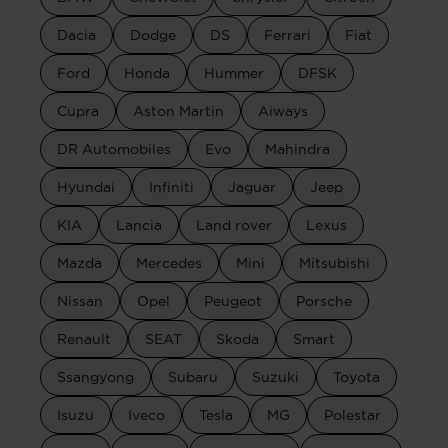
Dacia
Dodge
DS
Ferrari
Fiat
Ford
Honda
Hummer
DFSK
Cupra
Aston Martin
Aiways
DR Automobiles
Evo
Mahindra
Hyundai
Infiniti
Jaguar
Jeep
KIA
Lancia
Land rover
Lexus
Mazda
Mercedes
Mini
Mitsubishi
Nissan
Opel
Peugeot
Porsche
Renault
SEAT
Skoda
Smart
Ssangyong
Subaru
Suzuki
Toyota
Isuzu
Iveco
Tesla
MG
Polestar