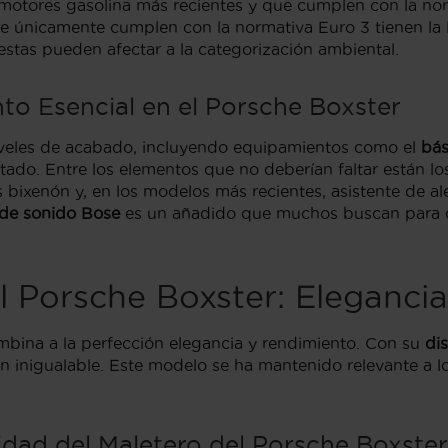
motores gasolina más recientes y que cumplen con la nor
e únicamente cumplen con la normativa Euro 3 tienen la
estas pueden afectar a la categorización ambiental.
to Esencial en el Porsche Boxster
niveles de acabado, incluyendo equipamientos como el
bás
tado. Entre los elementos que no deberían faltar están l
os bixenón y, en los modelos más recientes, asistente de al
 de sonido Bose
es un añadido que muchos buscan para di
l Porsche Boxster: Eleganci
mbina a la perfección elegancia y rendimiento. Con su
di
 inigualable. Este modelo se ha mantenido relevante a lo
dad del Maletero del Porsche Boxster