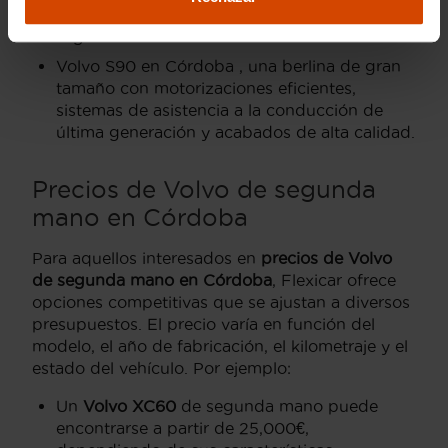
elegancia y avanzados sistemas de
seguridad.
Volvo S90 en Córdoba , una berlina de gran
tamaño con motorizaciones eficientes,
sistemas de asistencia a la conducción de
última generación y acabados de alta calidad.
Precios de Volvo de segunda
mano en Córdoba
Para aquellos interesados en
precios de Volvo
de segunda mano en Córdoba
, Flexicar ofrece
opciones competitivas que se ajustan a diversos
presupuestos. El precio varía en función del
modelo, el año de fabricación, el kilometraje y el
estado del vehículo. Por ejemplo:
Un
Volvo XC60
de segunda mano puede
encontrarse a partir de 25,000€,