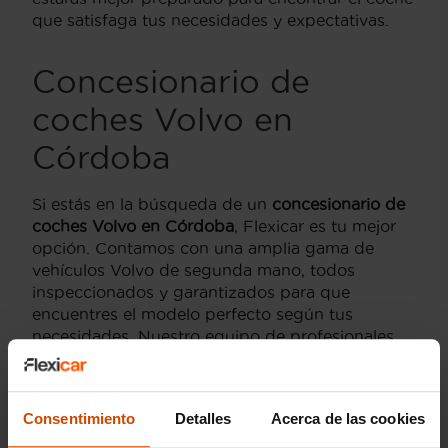
que satisfaga tus necesidades y expectativas.
Concesionario de
coches Volvo en
Córdoba
Si estás en la búsqueda de un
concesionario de
coches Volvo en Córdoba
, Flexicar es tu mejor
opción. Contamos con una amplia gama de
vehículos Volvo de segunda mano, todos
inspeccionados y garantizados para que
encuentres el modelo perfecto según tus
necesidades. Nuestro equipo de profesionales
está capacitado para ofrecerte un servicio
personalizado y ayudarte en cada paso del
proceso de compra.
Consentimiento
Detalles
Acerca de las cookies