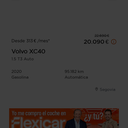
22.690 €
Desde 313 € /mes*
20.090 €
Volvo
XC40
1.5 T3 Auto
2020
95.182 km
Gasolina
Automática
Segovia