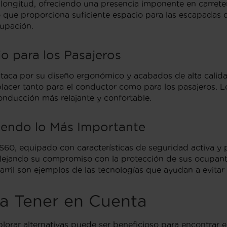
ngitud, ofreciendo una presencia imponente en carretera
o que proporciona suficiente espacio para las escapadas 
cupación.
o para los Pasajeros
estaca por su diseño ergonómico y acabados de alta calid
placer tanto para el conductor como para los pasajeros. L
onducción más relajante y confortable.
iendo lo Más Importante
S60, equipado con características de seguridad activa y
reflejando su compromiso con la protección de sus ocupan
arril son ejemplos de las tecnologías que ayudan a evitar
 a Tener en Cuenta
lorar alternativas puede ser beneficioso para encontrar e