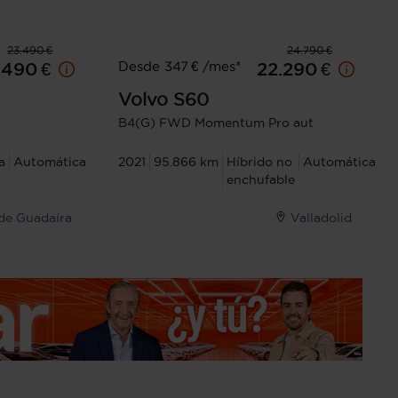
23.490 €
24.790 €
Desde 347 € /mes*
.490 €
22.290 €
Volvo
S60
B4(G) FWD Momentum Pro aut
a
Automática
2021
95.866 km
Híbrido no
Automática
enchufable
 de Guadaíra
Valladolid