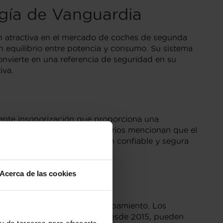
ogía de Vanguardia
n atractiva en el mercado de coches de segunda
 equilibrio entre potencia y consumo. Su sistema
nvierte en una referencia de seguridad en su
iva.
lente insonorización que proporciona una
ón. Sin embargo, algunos usuarios mencionan que el
0 se mantiene como una opción confiable y segura
Acerca de las cookies
xicar
en función del año y el equipamiento. Los
s que versiones anteriores, desde 2015, pueden
y de terceros para ofrecerte