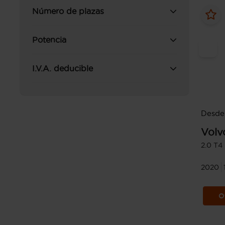
Número de plazas
Potencia
I.V.A. deducible
Desde
Volv
2.0 T4
2020
O