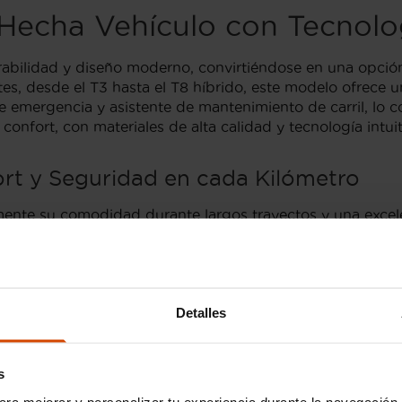
 Hecha Vehículo con Tecnol
abilidad y diseño moderno, convirtiéndose en una opció
, desde el T3 hasta el T8 híbrido, este modelo ofrece un
emergencia y asistente de mantenimiento de carril, lo co
confort, con materiales de alta calidad y tecnología intuit
rt y Seguridad en cada Kilómetro
mente su comodidad durante largos trayectos y una exce
an el rendimiento del motor y la precisión en la direcci
 de una interfaz más ágil. A pesar de este detalle, el S6
Detalles
nversión Inteligente con Fle
 mano con precios que pueden variar significativamente 
s
ncontrarse en un rango de 25,000 a 35,000 euros, mientra
ara mejorar y personalizar tu experiencia durante la navegación 