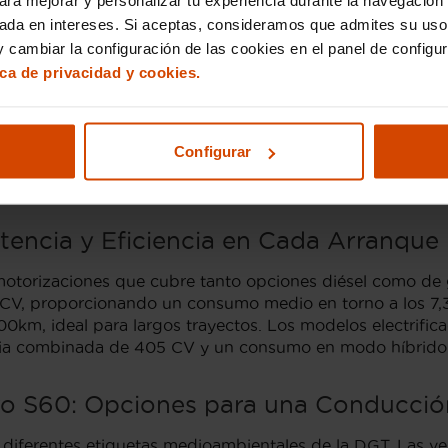
enciamos tu experiencia de compra ofreciendo asesoramie
sada en intereses. Si aceptas, consideramos que admites su uso
tivas.
 cambiar la configuración de las cookies en el panel de configu
ica de privacidad y cookies.
 que Ofrece el Mejor Valor
go de los años, pero si buscas el equilibrio perfecto entre
Configurar
ante y una conducción suave, este modelo ofrece caracter
tencia y Eficiencia en Cada Arranque
torizaciones que cubre tanto opciones diésel como de gas
 CV, proporcionando un consumo medio en torno a los 7,3
km, ideal para largos trayectos. Los modelos electrific
ncia combinada de 405 CV y un consumo en modo híbrido
vo S60: Opciones para una Conducció
 diferentes etiquetas medioambientales de la DGT. Las ve