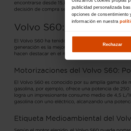
encontrarse desde 15,000 euros. En Flexicar, pot
publicidad personalizada ba
decisión de compra segura y alineada a tus expecta
opciones de consentimiento y
información en nuestra
polít
Volvo S60: La Generación
El Volvo S60 ha tenido varias generaciones a lo lar
Rechazar
generación es la mejor opción. Con un diseño eleg
hacen destacar en el mercado de segunda mano.
Motorizaciones del Volvo S60: Po
El Volvo S60 es conocido por su amplia gama de mo
gasolina, por ejemplo, ofrece una potencia de 250
logra un impresionante consumo medio de 4,5 L/100
gasolina con uno eléctrico, alcanzando una pote
Etiqueta Medioambiental del Vol
Según el motor elegido, el Volvo S60 puede portar