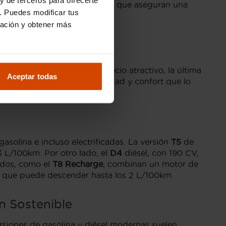
nto personalizado y garantías que aseguran una
. Puedes modificar tus
ración y obtener más
 tecnología moderna y un precio atractivo, la última
Aceptar todas
ísticas avanzadas en seguridad y confort que lo
olina e incluso electrificadas. La versión
T5
de
 L/100km. Por otro lado, el
D4
diésel, con 190 CV,
ados, como el
T8 Recharge
, combinan un motor de
 que puede descender hasta los 2 L/100km.
n Sostenible
rsiones de gasolina y diésel modernas suelen