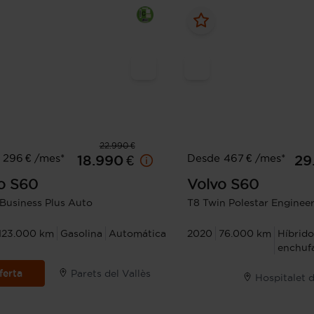
22.990 €
 296 € /mes*
Desde 467 € /mes*
18.990 €
29
o
S60
Volvo
S60
 Business Plus Auto
T8 Twin Polestar Enginee
123.000 km
Gasolina
Automática
2020
76.000 km
Híbrido
enchuf
ferta
Parets del Vallès
Hospitalet 