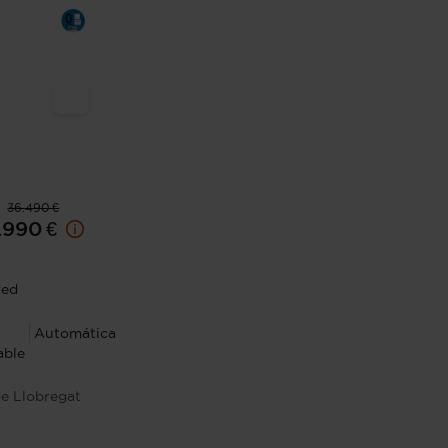
36.490 €
.990 €
red
Automática
able
de Llobregat