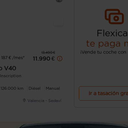
Flexica
te paga 
¡Vende tu coche con 
13.490 €
187 € /mes*
11.990 €
o
V40
Inscription
126.000 km
Diésel
Manual
Ir a tasación gr
Valencia - Sedaví