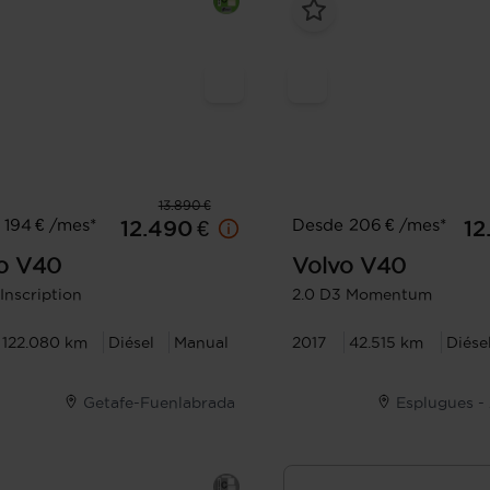
13.890 €
194 € /mes*
Desde 206 € /mes*
12.490 €
12
o
V40
Volvo
V40
Inscription
2.0 D3 Momentum
122.080 km
Diésel
Manual
2017
42.515 km
Diése
Getafe-Fuenlabrada
Esplugues - 