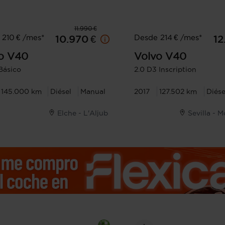
11.990 €
210 € /mes*
Desde 214 € /mes*
10.970 €
12
o
V40
Volvo
V40
 Básico
2.0 D3 Inscription
145.000 km
Diésel
Manual
2017
127.502 km
Diése
Elche - L'Aljub
Sevilla - 