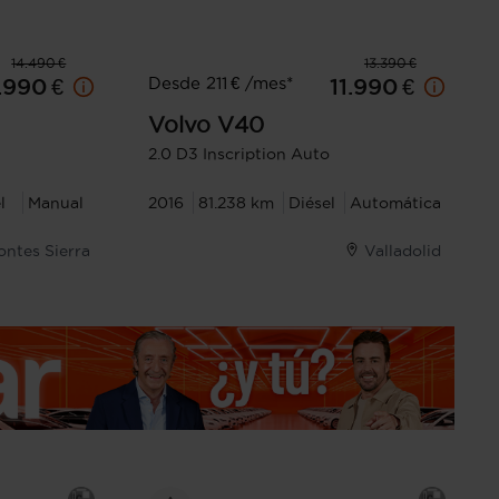
14.490 €
13.390 €
Desde 211 € /mes*
.990 €
11.990 €
Volvo
V40
2.0 D3 Inscription Auto
l
Manual
2016
81.238 km
Diésel
Automática
Montes Sierra
Valladolid