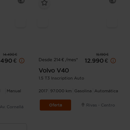
14.490 €
15.190 €
Desde 214 € /mes*
.490 €
12.990 €
Volvo
V40
1.5 T3 Inscription Auto
l
Manual
2017
97.000 km
Gasolina
Automática
Oferta
Rivas - Centro
Av. Cornellá