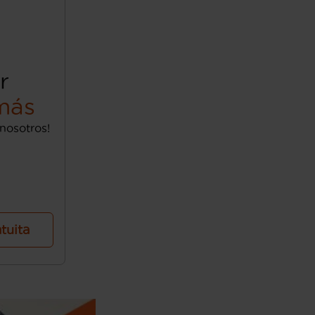
r
más
nosotros!
atuita