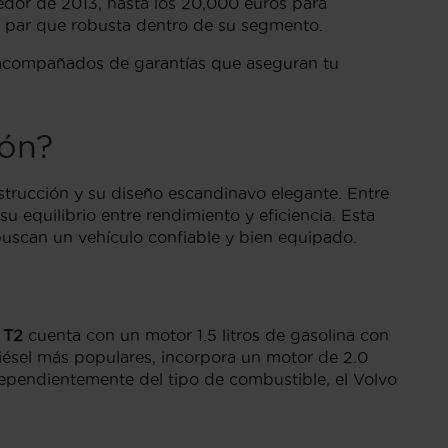
edor de 2013, hasta los 20,000 euros para
a par que robusta dentro de su segmento.
s, acompañados de garantías que aseguran tu
ión?
trucción y su diseño escandinavo elegante. Entre
 equilibrio entre rendimiento y eficiencia. Esta
buscan un vehículo confiable y bien equipado.
n
T2
cuenta con un motor 1.5 litros de gasolina con
diésel más populares, incorpora un motor de 2.0
ependientemente del tipo de combustible, el Volvo