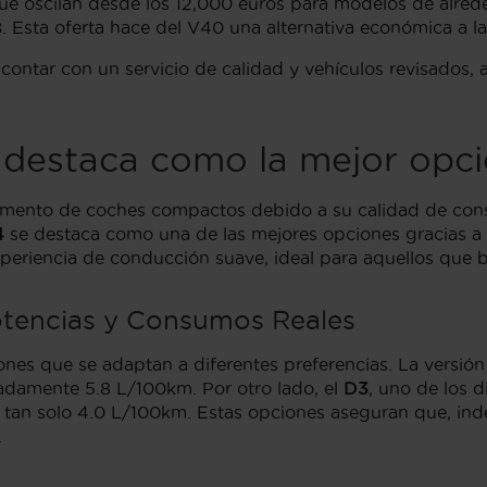
e oscilan desde los 12,000 euros para modelos de alred
. Esta oferta hace del V40 una alternativa económica a l
ca contar con un servicio de calidad y vehículos revisado
 destaca como la mejor opc
gmento de coches compactos debido a su calidad de cons
4
se destaca como una de las mejores opciones gracias a su
xperiencia de conducción suave, ideal para aquellos que 
otencias y Consumos Reales
nes que se adaptan a diferentes preferencias. La versió
damente 5.8 L/100km. Por otro lado, el
D3
, uno de los 
 tan solo 4.0 L/100km. Estas opciones aseguran que, ind
.