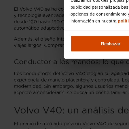
publicidad personalizada ba
El Volvo V40 se ha consolidado como una opción 
opciones de consentimiento y
y tecnología avanzada. Este modelo escandinavo se
información en nuestra
polít
desde 120 hasta 190 CV. Destaca además un sistema
automático adaptativo, lo que hace que sea recon
Además, el diseño interior del Volvo V40 no solo e
Rechazar
viajes largos. Comprar un V40 de segunda mano es 
Conductor a los mandos: lo que d
Los conductores del Volvo V40 elogian su agilidad 
experiencia de manejo placentera y controlada. Los
modernidad. Sin embargo, algunos usuarios mencion
aspecto a considerar si se busca un coche familiar
Volvo V40: un análisis d
El precio de mercado para un Volvo V40 de segunda 