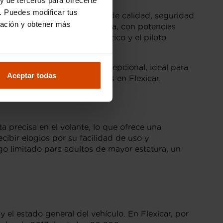
. Puedes modificar tus
 gracias a su combinación de calidad, seguridad
ración y obtener más
nes tanto diésel como gasolina, con potencias
olisión con frenado automático y el piloto
oría.
a calidad y una ergonomía excepcional, ideal para
Aceptar todas
ivo para muchos compradores en Flexicar.
 precisa en el volante, lo que ofrece una
cibir elogios por su facilidad de uso y
o limitado para adultos de mayor estatura, un
el estado general del vehículo. En Flexicar, por