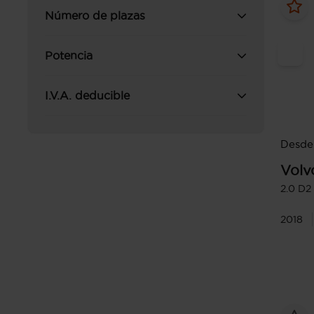
Número de plazas
Potencia
I.V.A. deducible
Desde 
Volv
2.0 D2 
2018