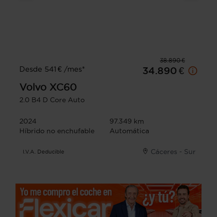
38.890 €
Desde 541 € /mes*
34.890 €
Volvo
XC60
2.0 B4 D Core Auto
2024
97.349 km
Híbrido no enchufable
Automática
Cáceres - Sur
I.V.A. Deducible