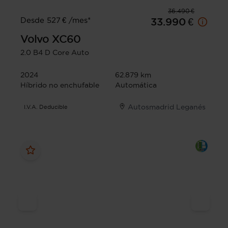
36.490 €
Desde 527 € /mes*
33.990 €
Volvo
XC60
2.0 B4 D Core Auto
2024
62.879 km
Híbrido no enchufable
Automática
Autosmadrid Leganés
I.V.A. Deducible