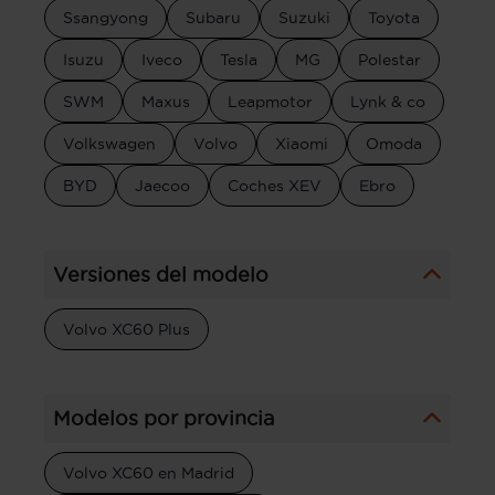
Ssangyong
Subaru
Suzuki
Toyota
Isuzu
Iveco
Tesla
MG
Polestar
SWM
Maxus
Leapmotor
Lynk & co
Volkswagen
Volvo
Xiaomi
Omoda
BYD
Jaecoo
Coches XEV
Ebro
Versiones del modelo
Volvo XC60 Plus
Modelos por provincia
Volvo XC60 en Madrid