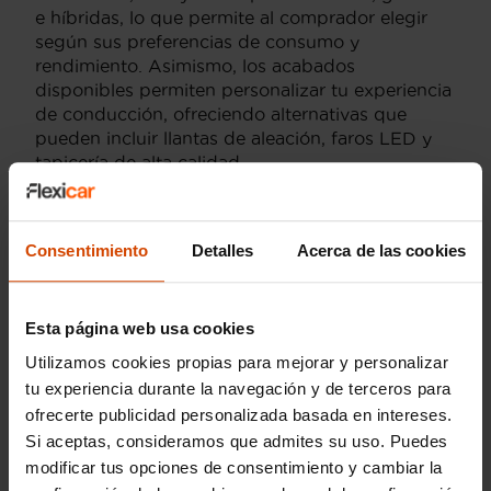
e híbridas, lo que permite al comprador elegir
según sus preferencias de consumo y
rendimiento. Asimismo, los acabados
disponibles permiten personalizar tu experiencia
de conducción, ofreciendo alternativas que
pueden incluir llantas de aleación, faros LED y
tapicería de alta calidad.
En Flexicar nos aseguramos de que cada
vehículo cumpla con los estándares más altos
Consentimiento
Detalles
Acerca de las cookies
mediante una revisión exhaustiva. Te invitamos a
explorar nuestra oferta de
Volvo XC60 Core
de
segunda mano, donde encontrarás el coche que
mejor se adapta a tus necesidades con la
Esta página web usa cookies
tranquilidad de contar con garantía y servicio
Utilizamos cookies propias para mejorar y personalizar
posventa.
tu experiencia durante la navegación y de terceros para
ofrecerte publicidad personalizada basada en intereses.
Precios del Volvo XC60
Si aceptas, consideramos que admites su uso. Puedes
modificar tus opciones de consentimiento y cambiar la
Core de segunda mano