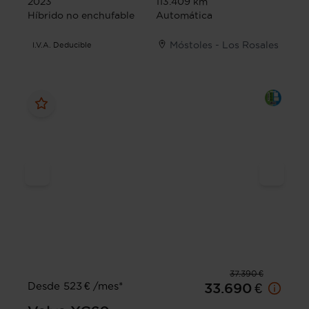
2023
113.409 km
Híbrido no enchufable
Automática
Móstoles - Los Rosales
I.V.A. Deducible
37.390 €
Desde 523 € /mes*
33.690 €