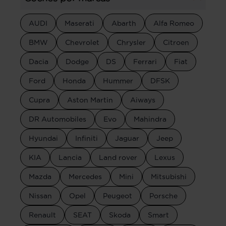
AUDI
Maserati
Abarth
Alfa Romeo
BMW
Chevrolet
Chrysler
Citroen
Dacia
Dodge
DS
Ferrari
Fiat
Ford
Honda
Hummer
DFSK
Cupra
Aston Martin
Aiways
DR Automobiles
Evo
Mahindra
Hyundai
Infiniti
Jaguar
Jeep
KIA
Lancia
Land rover
Lexus
Mazda
Mercedes
Mini
Mitsubishi
Nissan
Opel
Peugeot
Porsche
Renault
SEAT
Skoda
Smart