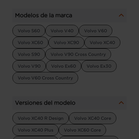
Modelos de la marca
Volvo S60
Volvo V40
Volvo V60
Volvo XC60
Volvo XC90
Volvo XC40
Volvo S90
Volvo V90 Cross Country
Volvo V90
Volvo Ex60
Volvo Ex30
Volvo V60 Cross Country
Versiones del modelo
Volvo XC40 R Design
Volvo XC40 Core
Volvo XC40 Plus
Volvo XC60 Core